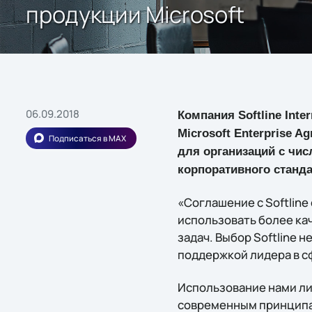
продукции Microsoft
06.09.2018
Компания Softline Int
Microsoft Enterprise 
Подписаться в MAX
для организаций с чис
корпоративного станда
«Соглашение с Softline
использовать более ка
задач. Выбор Softline 
поддержкой лидера в с
Использование нами ли
современным принципа