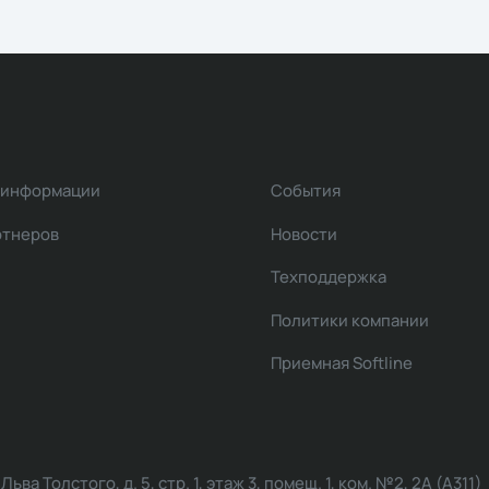
 информации
События
ртнеров
Новости
Техподдержка
Политики компании
Приемная Softline
ва Толстого, д. 5, стр. 1, этаж 3, помещ. 1, ком. №2, 2А (А311)