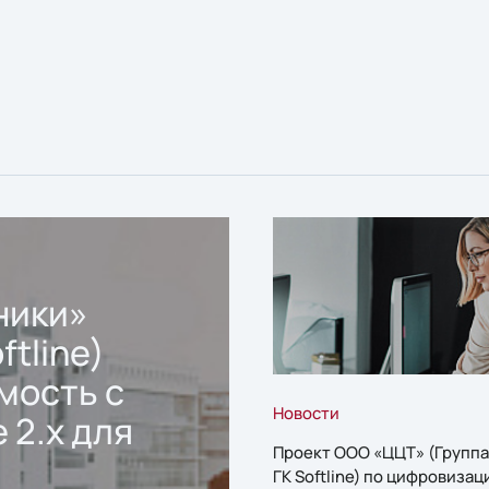
ники»
ftline)
мость с
Новости
 2.x для
Проект ООО «ЦЦТ» (Группа
ГК Softline) по цифровизац