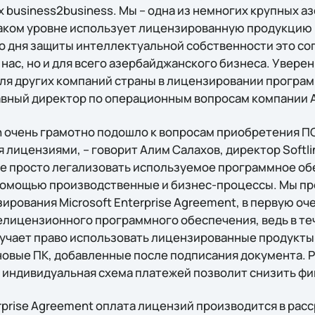
х business2business. Мы – одна из немногих крупных 
таком уровне использует лицензированную продукцию M
 дня защиты интеллектуальной собственности это со
 нас, но и для всего азербайджанского бизнеса. Увере
ля других компаний страны в лицензировании програм
лавный директор по операционным вопросам компании A
on очень грамотно подошло к вопросам приобретения П
лицензиями, – говорит Алим Салахов, директор Softli
не просто легализовать используемое программное об
 помощью производственные и бизнес-процессы. Мы п
рования Microsoft Enterprise Agreement, в первую оч
елицензионного программного обеспечения, ведь в те
учает право использовать лицензированные продукты 
новые ПК, добавленные после подписания документа. 
e индивидуальная схема платежей позволит снизить фи
rprise Agreement оплата лицензий производится в расср