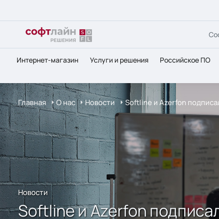
Со
Интернет-магазин
Услуги и решения
Российское ПО
Главная
О нас
Новости
Softline и Azerfon подпи
Новости
Softline и Azerfon подпи