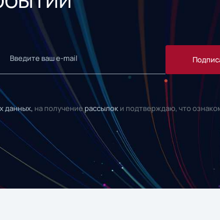
Подпис
х данных,
на получение
рассылок
и подтверждаю, что ознако