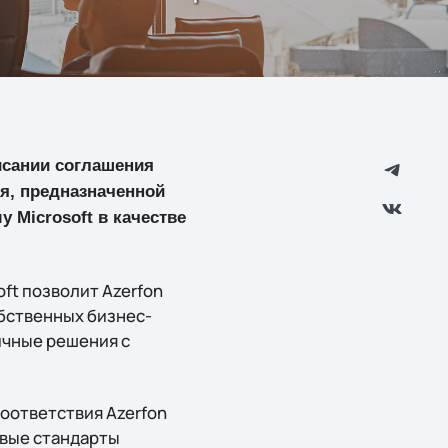
писании соглашения
ия, предназначенной
 Microsoft в качестве
ft позволит Azerfon
бственных бизнес-
личные решения с
оответствия Azerfon
вые стандарты