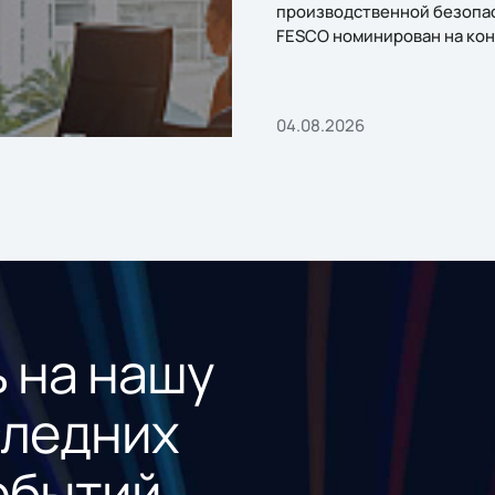
производственной безопа
FESCO номинирован на кон
«1С:Проект года»
04.08.2026
 на нашу
следних
обытий