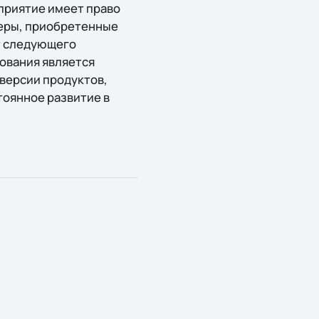
дприятие имеет право
еры, приобретенные
т следующего
ования является
версии продуктов,
тоянное развитие в