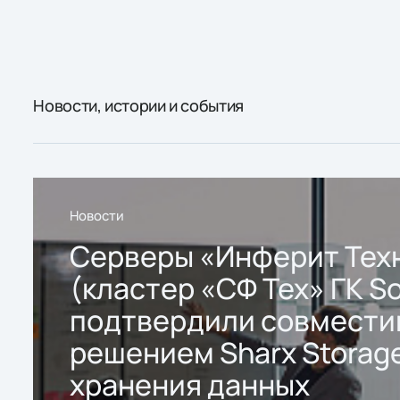
Новости, истории и события
Новости
Серверы «Инферит Тех
(кластер «СФ Тех» ГК So
подтвердили совмести
решением Sharx Storage
хранения данных