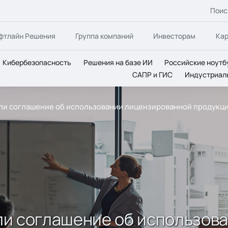
Поис
фтлайн Решения
Группа компаний
Инвесторам
Ка
Кибербезопасность
Решения на базе ИИ
Российские ноутб
САПР и ГИС
Индустриал
сали соглашение об использовании лицензированной продукци
сали соглашение об использо