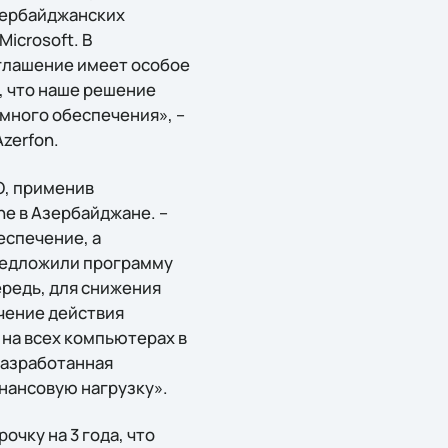
азербайджанских
icrosoft. В
глашение имеет особое
н, что наше решение
много обеспечения», –
zerfon.
О, применив
ne в Азербайджане. –
еспечение, а
редложили программу
ередь, для снижения
чение действия
на всех компьютерах в
Разработанная
нансовую нагрузку».
очку на 3 года, что