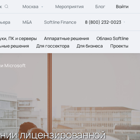
к
Москва
Мероприятия
Блог
Войти
рьера
M&A
Softline Finance
8 (800) 232-0023
уки, ПК и серверы
Аппаратные решения
Облако Softline
ьные решения
Для госсектора
Для бизнеса
Проекты
и Microsoft
вании лицензированной