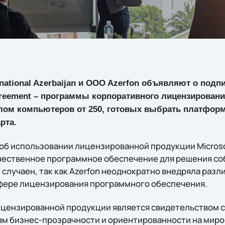
ernational Azerbaijan и OOO Azerfon объявляют о под
Agreement – программы корпоративного лицензирован
лом компьютеров от 250, готовых выбрать платформу
рта.
 об использовании лицензированной продукции Microso
чественное программное обеспечение для решения со
не случаен, так как Azerfon неоднократно внедряла раз
фере лицензирования программного обеспечения.
цензированной продукции является свидетельством с
м бизнес-прозрачности и ориентированности на миро