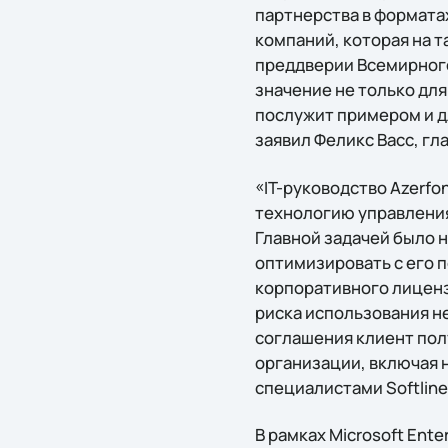
партнерства в формата
компаний, которая на 
преддверии Всемирного
значение не только для
послужит примером и д
заявил Феликс Васс, г
«IT-руководство Azerf
технологию управления 
Главной задачей было 
оптимизировать с его
корпоративного лицензи
риска использования н
соглашения клиент пол
организации, включая 
специалистами Softlin
В рамках Microsoft Ente