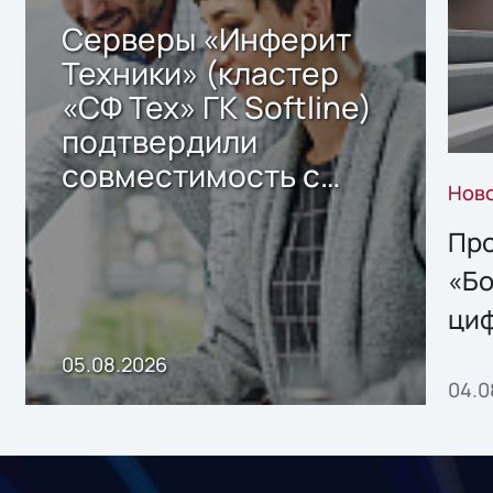
Серверы «Инферит
Техники» (кластер
«СФ Тех» ГК Softline)
подтвердили
совместимость с
Нов
решением Sharx
Storage 2.x для
Про
хранения данных
«Бо
ци
пр
05.08.2026
04.0
без
ном
«1С