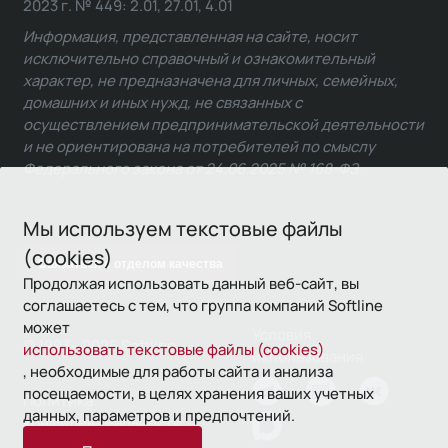
2023 г. № 449: 2.01, 27.01, 4.01
Информация, представленная на сайте, носит
исключительно справочный и ознакомительный
характер, не предназначена для личных, семейных,
домашних и иных нужд, не связанных с
осуществлением предпринимательской деятельности
и не ориентирована на потребителей по смыслу
Федерального закона от 24.06.2025 № 168-ФЗ.
Мы используем текстовые файлы
(cookies)
Связаться с отделом качества
Продолжая использовать данный веб-сайт, вы
соглашаетесь с тем, что группа компаний Softline
может
Условия
© 1993—2026 Softline
использовать текстовые файлы (cookies)
использования
, необходимые для работы сайта и анализа
посещаемости, в целях хранения ваших учетных
Политика
данных, параметров и предпочтений.
конфиденциальности