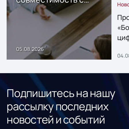
Нов
решением Sharx
Storage 2.x для
Про
хранения данных
«Бо
ци
пр
05.08.2026
04.0
без
ном
«1С
Подпишитесь на нашу
рассылку последних
новостей и событий