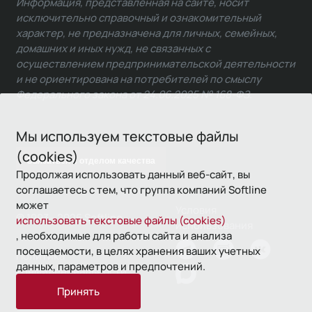
Информация, представленная на сайте, носит
исключительно справочный и ознакомительный
характер, не предназначена для личных, семейных,
домашних и иных нужд, не связанных с
осуществлением предпринимательской деятельности
и не ориентирована на потребителей по смыслу
Федерального закона от 24.06.2025 № 168-ФЗ.
Мы используем текстовые файлы
(cookies)
Связаться с отделом качества
Продолжая использовать данный веб-сайт, вы
соглашаетесь с тем, что группа компаний Softline
может
Условия
© 1993—2026 Softline
использовать текстовые файлы (cookies)
использования
, необходимые для работы сайта и анализа
посещаемости, в целях хранения ваших учетных
Политика
данных, параметров и предпочтений.
конфиденциальности
Принять
16+