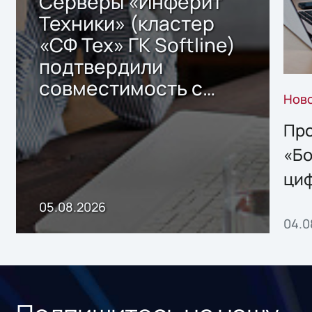
Серверы «Инферит
Техники» (кластер
«СФ Тех» ГК Softline)
подтвердили
совместимость с
Нов
решением Sharx
Storage 2.x для
Про
хранения данных
«Бо
ци
пр
05.08.2026
04.0
без
ном
«1С