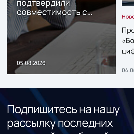
подтвердили
совместимость с
Нов
решением Sharx
Storage 2.x для
Про
хранения данных
«Бо
ци
пр
05.08.2026
04.0
без
ном
«1С
Подпишитесь на нашу
рассылку последних