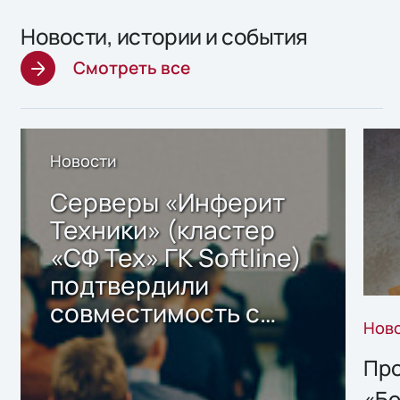
Новости, истории и события
Смотреть все
Новости
Серверы «Инферит
Техники» (кластер
«СФ Тех» ГК Softline)
подтвердили
совместимость с
Нов
решением Sharx
Storage 2.x для
Про
хранения данных
«Бо