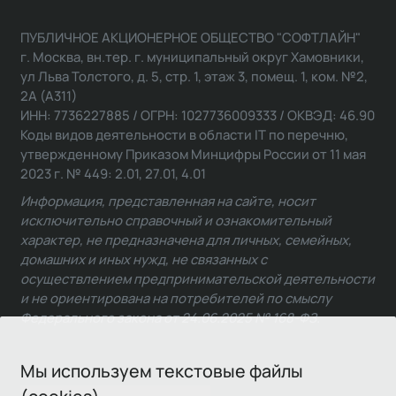
ПУБЛИЧНОЕ АКЦИОНЕРНОЕ ОБЩЕСТВО "СОФТЛАЙН"
г. Москва, вн.тер. г. муниципальный округ Хамовники,
ул Льва Толстого, д. 5, стр. 1, этаж 3, помещ. 1, ком. №2,
2А (А311)
ИНН: 7736227885 / ОГРН: 1027736009333 / ОКВЭД: 46.90
Коды видов деятельности в области IT по перечню,
утвержденному Приказом Минцифры России от 11 мая
2023 г. № 449: 2.01, 27.01, 4.01
Информация, представленная на сайте, носит
исключительно справочный и ознакомительный
характер, не предназначена для личных, семейных,
домашних и иных нужд, не связанных с
осуществлением предпринимательской деятельности
и не ориентирована на потребителей по смыслу
Федерального закона от 24.06.2025 № 168-ФЗ.
Мы используем текстовые файлы