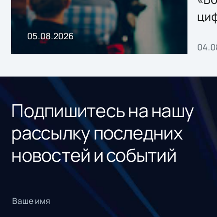
ци
пр
05.08.2026
04.0
без
ном
«1С
Подпишитесь на нашу
рассылку последних
новостей и событий