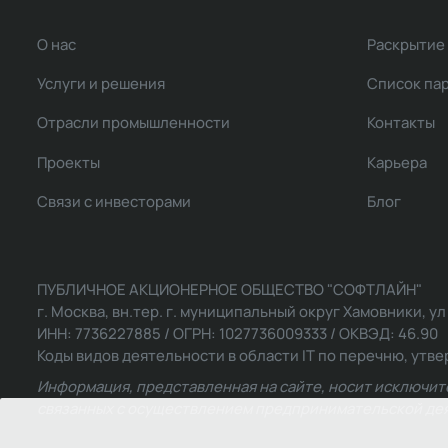
О нас
Раскрытие
Услуги и решения
Список па
Отрасли промышленности
Контакты
Проекты
Карьера
Связи с инвесторами
Блог
ПУБЛИЧНОЕ АКЦИОНЕРНОЕ ОБЩЕСТВО "СОФТЛАЙН"
г. Москва, вн.тер. г. муниципальный округ Хамовники, ул Ль
ИНН: 7736227885 / ОГРН: 1027736009333 / ОКВЭД: 46.90
Коды видов деятельности в области IT по перечню, утвер
Информация, представленная на сайте, носит исключит
связанных с осуществлением предпринимательской деят