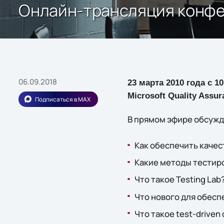
Онлайн-трансляция конфе
06.09.2018
23 марта 2010 года с 
Microsoft Quality Assur
Подписаться в MAX
В прямом эфире обсужд
Как обеспечить каче
Какие методы тестир
Что такое Testing La
Что нового для обеспе
Что такое test-driven