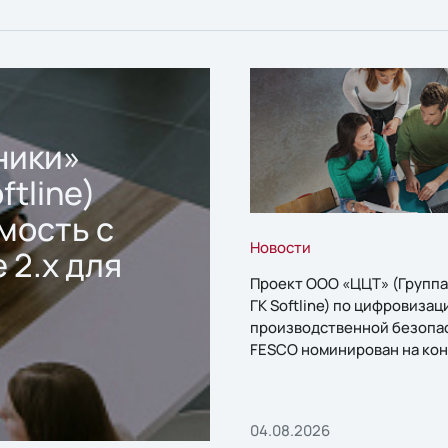
ники»
ftline)
мость с
Новости
 2.x для
Проект ООО «ЦЦТ» (Группа
ГК Softline) по цифровизац
производственной безопа
FESCO номинирован на кон
«1С:Проект года»
04.08.2026