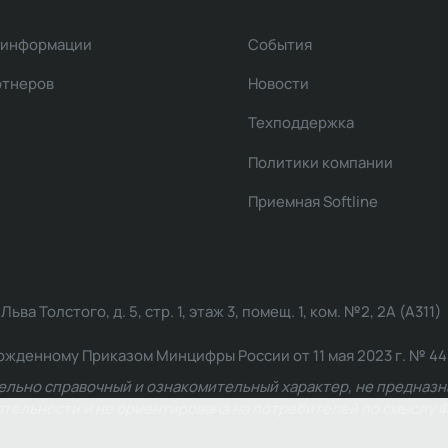
 информации
События
ртнеров
Новости
Техподдержка
Политики компании
Приемная Softline
ва Толстого, д. 5, стр. 1, этаж 3, помещ. 1, ком. №2, 2А (А311)
жденному Приказом Минцифры России от 11 мая 2023 г. № 449: 2
ельно справочный и ознакомительный характер, не предназна
ельности и не ориентирована на потребителей по смыслу Ф