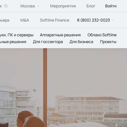
к
Москва
Мероприятия
Блог
Войти
рьера
M&A
Softline Finance
8 (800) 232-0023
уки, ПК и серверы
Аппаратные решения
Облако Softline
ьные решения
Для госсектора
Для бизнеса
Проекты