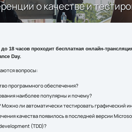
ренции о качестве и тестир
10 до 18 часов проходит бесплатная онлайн-трансляц
ance Day.
аются вопросы:
ство программного обеспечения?
ования наиболее популярны и почему?
b? Можно ли автоматически тестировать графический 
чения качества появилось в последней версии Microsoft
 development (TDD)?