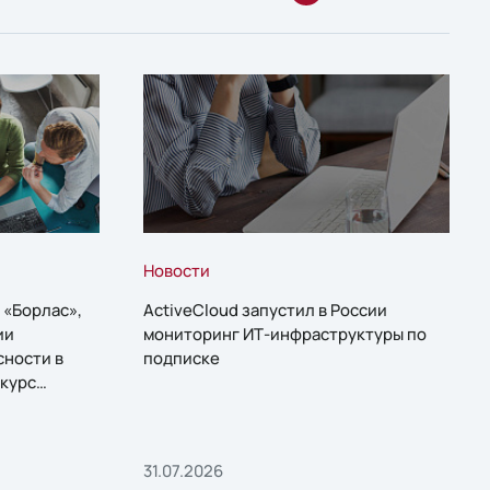
Новости
 «Борлас»,
ActiveCloud запустил в России
ии
мониторинг ИТ-инфраструктуры по
сности в
подписке
курс
31.07.2026