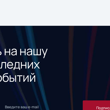
 на нашу
следних
обытий
Подпис