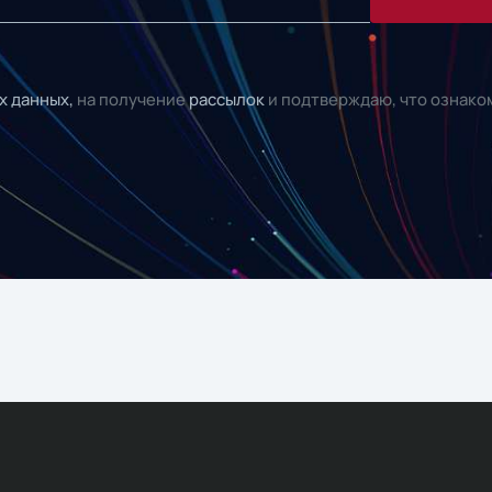
х данных,
на получение
рассылок
и подтверждаю, что ознако