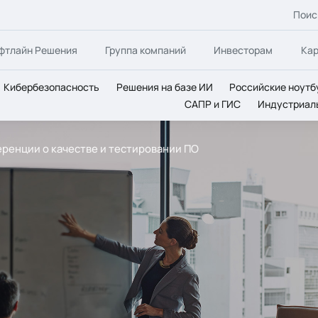
Поис
фтлайн Решения
Группа компаний
Инвесторам
Ка
Кибербезопасность
Решения на базе ИИ
Российские ноутб
САПР и ГИС
Индустриал
ренции о качестве и тестировании ПО