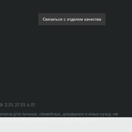
Связаться с отделом качества
.01, 27.01, 4.01
чена для личных, семейных, домашних и иных нужд, не
едерального закона от 24.06.2025 № 168-ФЗ.