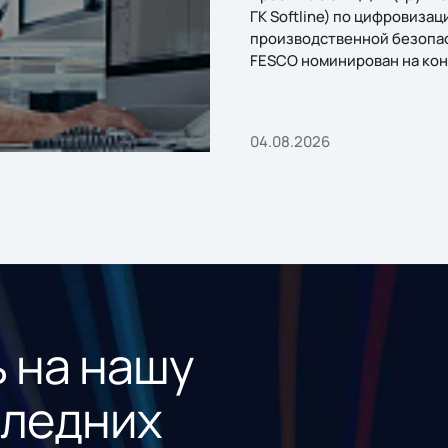
ГК Softline) по цифровизац
производственной безопа
FESCO номинирован на кон
«1С:Проект года»
04.08.2026
 на нашу
следних