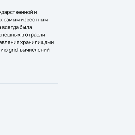
ударственной и
ных самым известным
 всегда была
спешных в отрасли
равления хранилищами
гию grid-вычислений