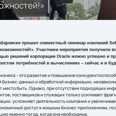
можностей!»
Хабаровске прошел совместный семинар компаний Softl
 возможностей!». Участники мероприятия получили в
щью решений корпорации Oracle можно успешно и п
ростом потребностей в вычислениях – сейчас и в бу
бизнеса – это развитие и повышение конкурентоспосо
й бизнес-данных и обработкой информации, независим
т место быть. Однако, при отсутствии подходящих ин
нтов, поставщиков и служащих только усиливает фра
ции, усложняет деятельность компании и увеличивае
кономичный доступ к мощным бизнес-приложениям, по
ю именно тогда, когда она необходима.