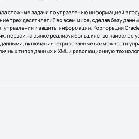
ала сложные задачи по управлению информацией в гос
ение трех десятилетий во всем мире, сделав базу дан
, управления и защиты информации. Корпорация Oracle
ях, первой на рынке реализуя большинство наиболее у
 данными, включая интегрированные возможности уп
личных типов данных и XML и революционную техноло