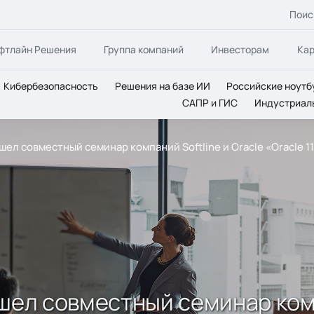
Поис
фтлайн Решения
Группа компаний
Инвесторам
Ка
Кибербезопасность
Решения на базе ИИ
Российские ноутб
САПР и ГИС
Индустриал
шел совместный семинар компаний Softline и Oracle «Oracle 
шел совместный семинар комп