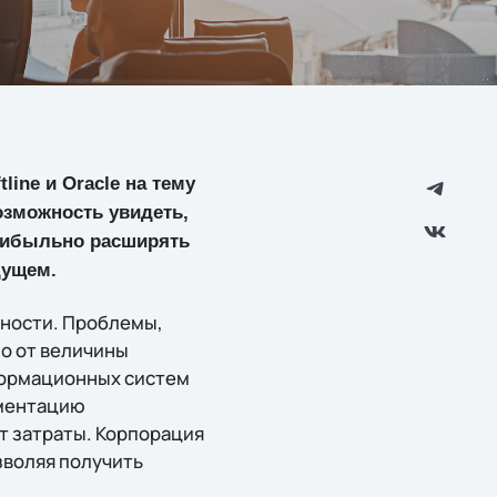
ine и Oracle на тему
озможность увидеть,
рибыльно расширять
дущем.
бности. Проблемы,
о от величины
формационных систем
гментацию
т затраты. Корпорация
зволяя получить