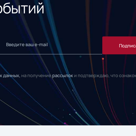
обытий
Подпис
х данных,
на получение
рассылок
и подтверждаю, что ознако