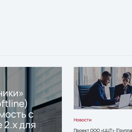
ники»
ftline)
мость с
Новости
 2.x для
Проект ООО «ЦЦТ» (Группа