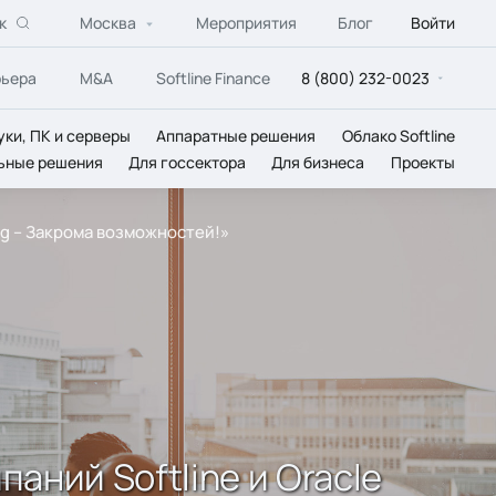
к
Москва
Мероприятия
Блог
Войти
рьера
M&A
Softline Finance
8 (800) 232-0023
уки, ПК и серверы
Аппаратные решения
Облако Softline
ьные решения
Для госсектора
Для бизнеса
Проекты
11g – Закрома возможностей!»
аний Softline и Oracle