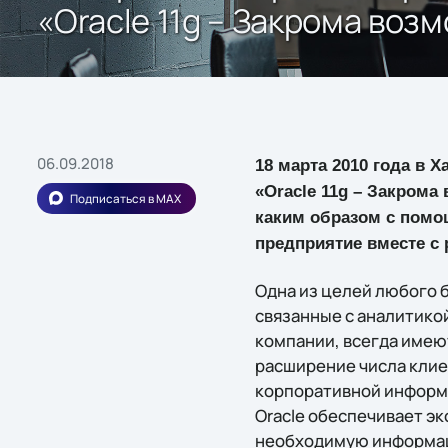
«Oracle 11g – Закрома воз
06.09.2018
18 марта 2010 года в 
«Oracle 11g – Закрома
Подписаться в MAX
каким образом с помо
предприятие вместе с 
Одна из целей любого 
связанные с аналитико
компании, всегда имею
расширение числа клие
корпоративной информа
Oracle обеспечивает э
необходимую информаци