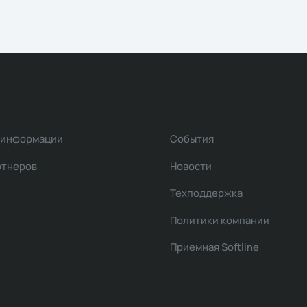
 информации
События
ртнеров
Новости
Техподдержка
Политики компании
Приемная Softline