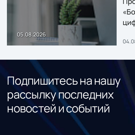
Storage 2.x для
Про
хранения данных
«Бо
ци
пр
05.08.2026
04.0
без
ном
«1С
Подпишитесь на нашу
рассылку последних
новостей и событий