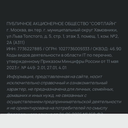
ПУБЛИЧНОЕ АКЦИОНЕРНОЕ ОБЩЕСТВО "СОФТЛАЙН"
г. Москва, вн.тер. г. муниципальный округ Хамовники,
ул Льва Толстого, д. 5, стр. 1, этаж 3, помещ. 1, ком. №2,
2А (А311)
ИНН: 7736227885 / ОГРН: 1027736009333 / ОКВЭД: 46.90
Коды видов деятельности в области IT по перечню,
утвержденному Приказом Минцифры России от 11 мая
2023 г. № 449: 2.01, 27.01, 4.01
Информация, представленная на сайте, носит
исключительно справочный и ознакомительный
характер, не предназначена для личных, семейных,
домашних и иных нужд, не связанных с
осуществлением предпринимательской деятельности
и не ориентирована на потребителей по смыслу
Федерального закона от 24.06.2025 № 168-ФЗ.