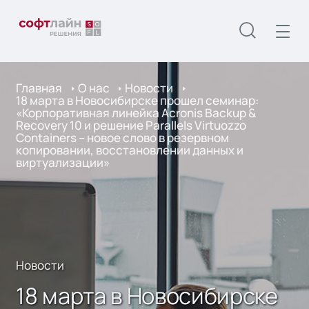
Главная
О нас
Новости
18 марта в Новосибирске прошел семинар:
«Корпоративная линейка Acronis Backup &
Recovery 10 и решение Parallels Virtuozzo
Containers – новое слово в резервном
копировании, восстановлении данных и
виртуализации»
Новости
18 марта в Новосибирске