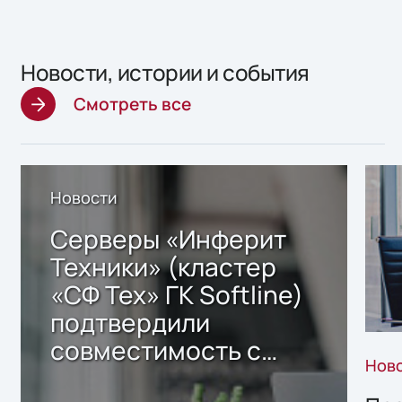
Новости, истории и события
Смотреть все
Новости
Серверы «Инферит
Техники» (кластер
«СФ Тех» ГК Softline)
подтвердили
совместимость с
Нов
решением Sharx