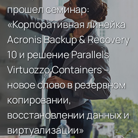
прошел семинар:
«Корпоративная линейка
Acronis Backup & Recovery
10 и решение Parallels
Virtuozzo Containers –
новое слово в резервном
копировании,
восстановлении данных и
виртуализации»