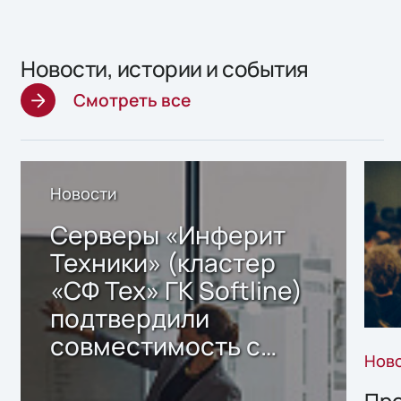
Новости, истории и события
Смотреть все
Новости
Серверы «Инферит
Техники» (кластер
«СФ Тех» ГК Softline)
подтвердили
совместимость с
Нов
решением Sharx
Storage 2.x для
Про