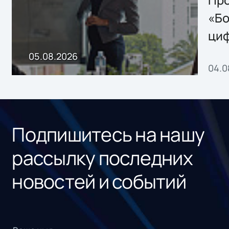
хранения данных
«Бо
ци
пр
05.08.2026
04.0
без
ном
«1С
Подпишитесь на нашу
рассылку последних
новостей и событий