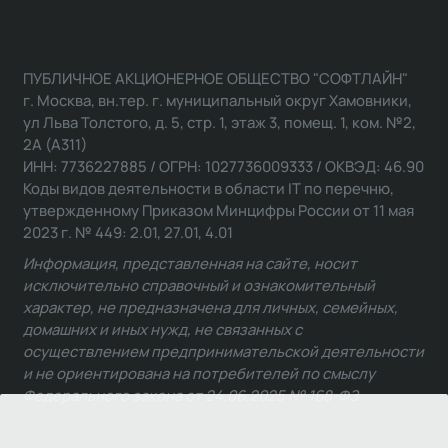
ПУБЛИЧНОЕ АКЦИОНЕРНОЕ ОБЩЕСТВО "СОФТЛАЙН"
г. Москва, вн.тер. г. муниципальный округ Хамовники,
ул Льва Толстого, д. 5, стр. 1, этаж 3, помещ. 1, ком. №2,
2А (А311)
ИНН: 7736227885 / ОГРН: 1027736009333 / ОКВЭД: 46.90
Коды видов деятельности в области IT по перечню,
утвержденному Приказом Минцифры России от 11 мая
2023 г. № 449: 2.01, 27.01, 4.01
Информация, представленная на сайте, носит
исключительно справочный и ознакомительный
характер, не предназначена для личных, семейных,
домашних и иных нужд, не связанных с
осуществлением предпринимательской деятельности
и не ориентирована на потребителей по смыслу
Федерального закона от 24.06.2025 № 168-ФЗ.