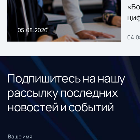
хранения данных
«Бо
ци
пр
05.08.2026
04.0
без
ном
«1С
Подпишитесь на нашу
рассылку последних
новостей и событий