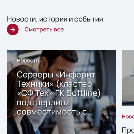
Новости, истории и события
Смотреть все
Новости
Серверы «Инферит
Техники» (кластер
«СФ Тех» ГК Softline)
подтвердили
совместимость с
Нов
решением Sharx
Storage 2.x для
Про