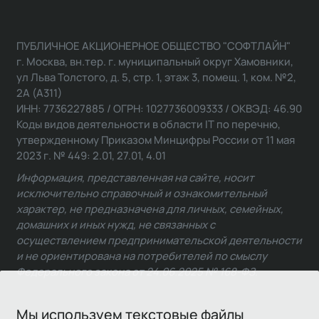
ПУБЛИЧНОЕ АКЦИОНЕРНОЕ ОБЩЕСТВО "СОФТЛАЙН"
г. Москва, вн.тер. г. муниципальный округ Хамовники,
ул Льва Толстого, д. 5, стр. 1, этаж 3, помещ. 1, ком. №2,
2А (А311)
ИНН: 7736227885 / ОГРН: 1027736009333 / ОКВЭД: 46.90
Коды видов деятельности в области IT по перечню,
утвержденному Приказом Минцифры России от 11 мая
2023 г. № 449: 2.01, 27.01, 4.01
Информация, представленная на сайте, носит
исключительно справочный и ознакомительный
характер, не предназначена для личных, семейных,
домашних и иных нужд, не связанных с
осуществлением предпринимательской деятельности
и не ориентирована на потребителей по смыслу
Федерального закона от 24.06.2025 № 168-ФЗ.
Мы используем текстовые файлы