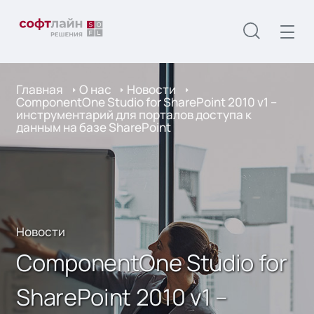
Главная
О нас
Новости
ComponentOne Studio for SharePoint 2010 v1 –
инструментарий для порталов доступа к
данным на базе SharePoint
Новости
ComponentOne Studio for
SharePoint 2010 v1 –