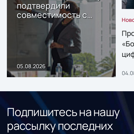
подтвердили
совместимость с
Нов
решением Sharx
Storage 2.x для
Про
хранения данных
«Бо
ци
пр
05.08.2026
04.0
без
ном
«1С
Подпишитесь на нашу
рассылку последних