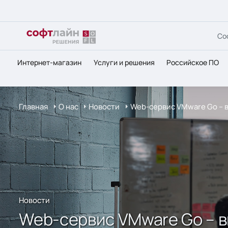
Со
Интернет-магазин
Услуги и решения
Российское ПО
Главная
О нас
Новости
Web-сервис VMware Go – в
Новости
Web-сервис VMware Go – в