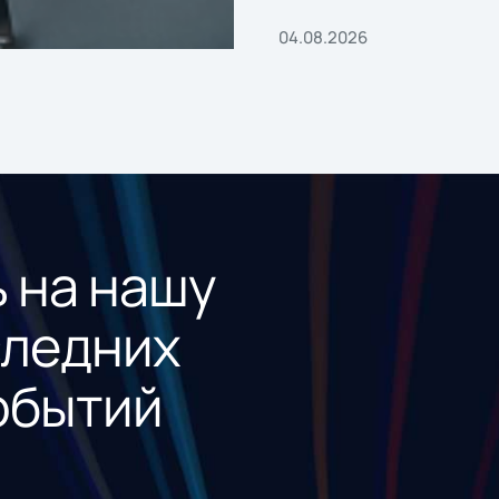
04.08.2026
 на нашу
следних
обытий