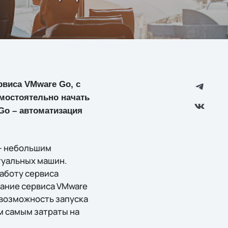
виса VMware Go, с
мостоятельно начать
Go – автоматизация
 – небольшим
туальных машин.
аботу сервиса
тание сервиса VMware
 возможность запуска
м самым затраты на