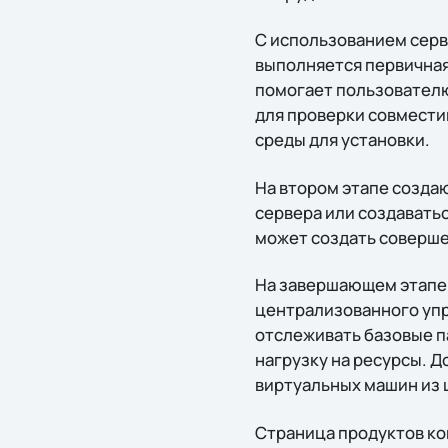
С использованием серв
выполняется первичная
помогает пользователю
для проверки совмести
среды для установки.
На втором этапе созда
сервера или создаватьс
может создать соверш
На завершающем этапе 
централизованного упр
отслеживать базовые п
нагрузку на ресурсы. 
виртуальных машин из 
Страница продуктов к