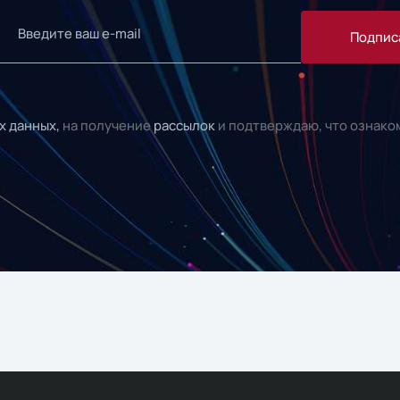
Подпис
х данных,
на получение
рассылок
и подтверждаю, что ознако