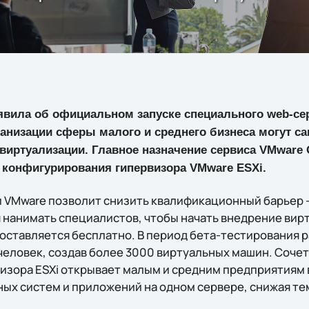
вила об официальном запуске специального web-сер
анизации сферы малого и среднего бизнеса могут са
виртуализации. Главное назначение сервиса VMware 
 конфигурирования гипервизора VMware ESXi.
 VMware позволит снизить квалификационный барьер
 нанимать специалистов, чтобы начать внедрение вир
оставляется бесплатно. В период бета-тестирования р
человек, создав более 3000 виртуальных машин. Соче
визора ESXi открывает малым и средним предприятиям
ых систем и приложений на одном сервере, снижая те