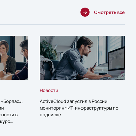
Смотреть все
Новости
 «Борлас»,
ActiveCloud запустил в России
ии
мониторинг ИТ-инфраструктуры по
сности в
подписке
курс