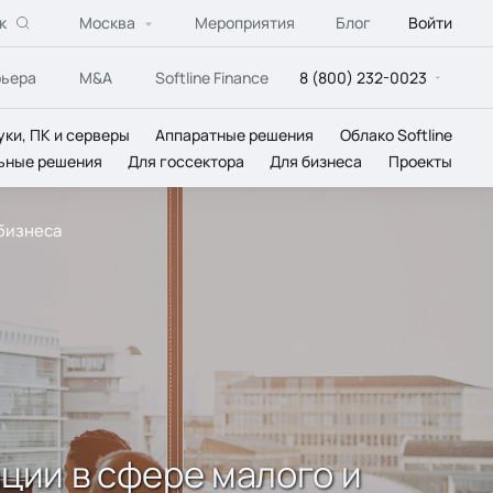
к
Москва
Мероприятия
Блог
Войти
рьера
M&A
Softline Finance
8 (800) 232-0023
уки, ПК и серверы
Аппаратные решения
Облако Softline
ьные решения
Для госсектора
Для бизнеса
Проекты
бизнеса
ции в сфере малого и