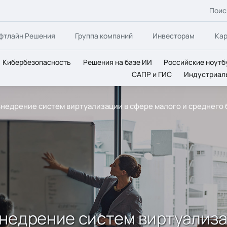
Поис
фтлайн Решения
Группа компаний
Инвесторам
Ка
Кибербезопасность
Решения на базе ИИ
Российские ноутб
САПР и ГИС
Индустриал
недрение систем виртуализации в сфере малого и среднего 
недрение систем виртуализа