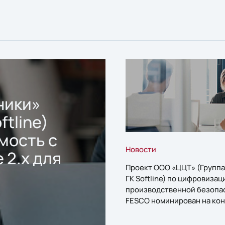
ники»
ftline)
мость с
Новости
 2.x для
Проект ООО «ЦЦТ» (Группа
ГК Softline) по цифровизац
производственной безопа
FESCO номинирован на кон
«1С:Проект года»