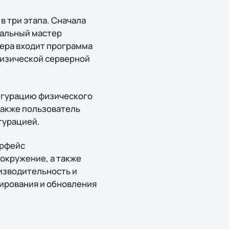
 три этапа. Сначала
иальный мастер
тера входит программа
физической серверной
фигурацию физического
 также пользователь
гурацией.
ерфейс
окружение, а также
изводительность и
ирования и обновления