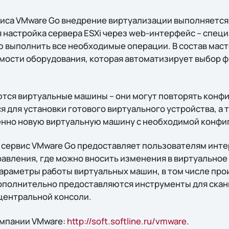
иса VMware Go внедрение виртуализации выполняется в
 настройка сервера ESXi через web-интерфейс – спец
 выполнить все необходимые операции. В состав мас
мости оборудования, которая автоматизирует выбор 
ются виртуальные машины – они могут повторять кон
я для установки готового виртуального устройства, а
енно новую виртуальную машину с необходимой конфи
сервис VMware Go предоставляет пользователям инт
авления, где можно вносить изменения в виртуальное 
араметры работы виртуальных машин, в том числе про
Дополнительно предоставляются инструменты для скан
центральной консоли.
омпании VMware:
http://soft.softline.ru/vmware
.