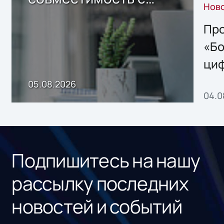
Нов
решением Sharx
Storage 2.x для
Про
хранения данных
«Бо
ци
пр
05.08.2026
04.0
без
ном
«1С
Подпишитесь на нашу
рассылку последних
новостей и событий