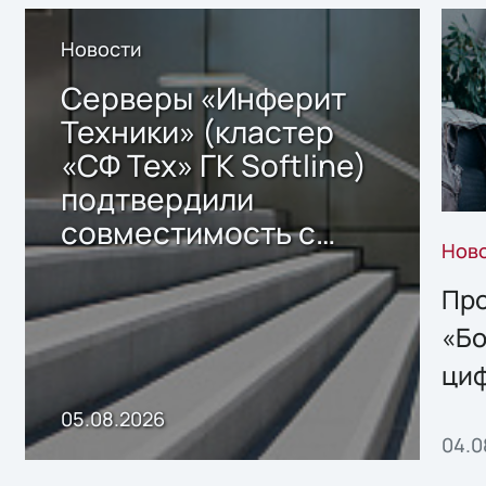
Новости
Серверы «Инферит
Техники» (кластер
«СФ Тех» ГК Softline)
подтвердили
совместимость с
Нов
решением Sharx
Storage 2.x для
Про
хранения данных
«Бо
ци
пр
05.08.2026
04.0
без