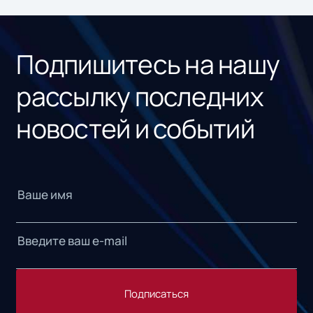
ном
«1С
Подпишитесь на нашу
рассылку последних
новостей и событий
Подписаться