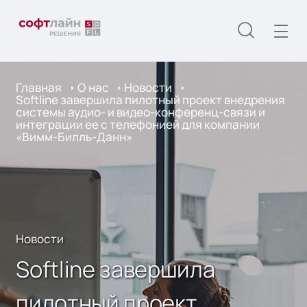
Главная
О нас
Новости
Softline завершила пилотный проект внедрения
системы аудио- и видео-конференц-связи и
интеграции ее с телефонией для компании
«Вимм-Билль-Данн»
Новости
Softline завершила
пилотный проект