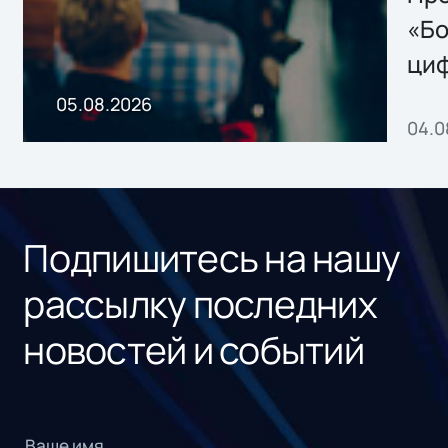
хранения данных
«Бо
ци
пр
05.08.2026
04.0
без
ном
«1С
Подпишитесь на нашу
рассылку последних
новостей и событий