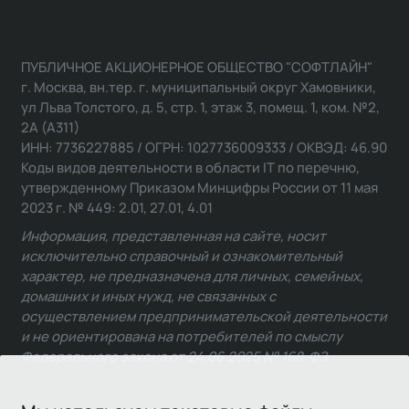
ПУБЛИЧНОЕ АКЦИОНЕРНОЕ ОБЩЕСТВО "СОФТЛАЙН"
г. Москва, вн.тер. г. муниципальный округ Хамовники,
ул Льва Толстого, д. 5, стр. 1, этаж 3, помещ. 1, ком. №2,
2А (А311)
ИНН: 7736227885 / ОГРН: 1027736009333 / ОКВЭД: 46.90
Коды видов деятельности в области IT по перечню,
утвержденному Приказом Минцифры России от 11 мая
2023 г. № 449: 2.01, 27.01, 4.01
Информация, представленная на сайте, носит
исключительно справочный и ознакомительный
характер, не предназначена для личных, семейных,
домашних и иных нужд, не связанных с
осуществлением предпринимательской деятельности
и не ориентирована на потребителей по смыслу
Федерального закона от 24.06.2025 № 168-ФЗ.