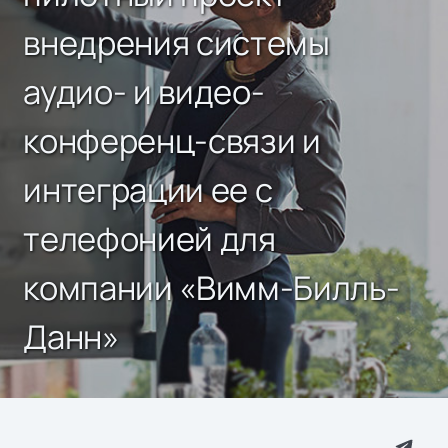
внедрения системы
аудио- и видео-
конференц-связи и
интеграции ее с
телефонией для
компании «Вимм-Билль-
Данн»