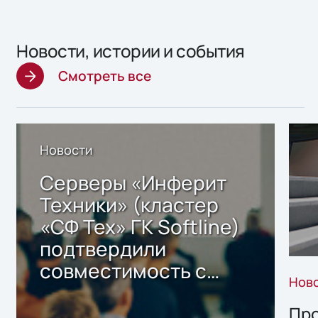
Новости, истории и события
Смотреть все
Новости
Серверы «Инферит
Техники» (кластер
«СФ Тех» ГК Softline)
подтвердили
совместимость с
Нов
решением Sharx
Storage 2.x для
Про