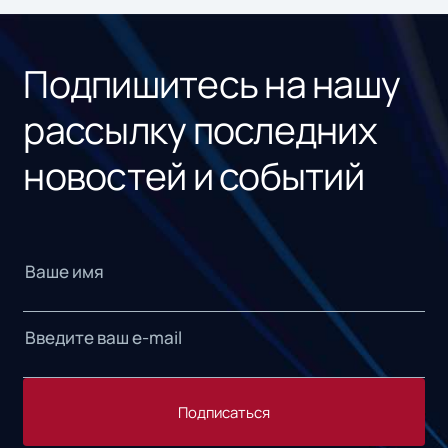
«1С
Подпишитесь на нашу
рассылку последних
новостей и событий
Подписаться