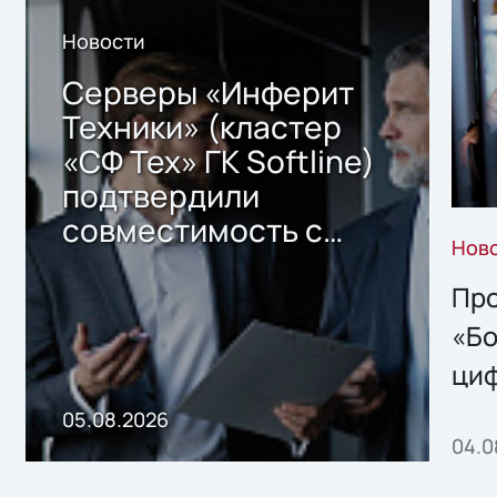
Новости
Серверы «Инферит
Техники» (кластер
«СФ Тех» ГК Softline)
подтвердили
совместимость с
Нов
решением Sharx
Storage 2.x для
Про
хранения данных
«Бо
ци
пр
05.08.2026
04.0
без
ном