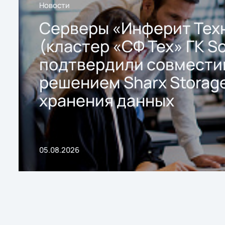
Новости
Серверы «Инферит Тех
(кластер «СФ Тех» ГК So
подтвердили совмести
решением Sharx Storage
хранения данных
05.08.2026