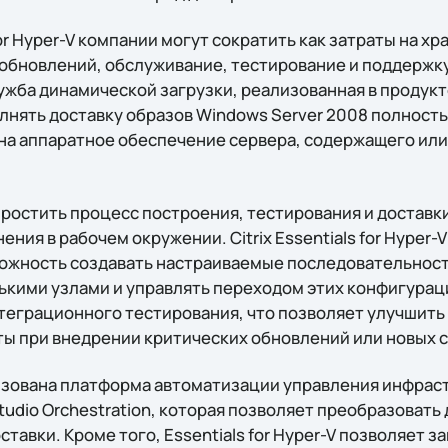
or Hyper-V компании могут сократить как затраты на х
у обновлений, обслуживание, тестирование и поддержк
ужба динамической загрузки, реализованная в продукт
нять доставку образов Windows Server 2008 полност
на аппаратное обеспечение сервера, содержащего ил
ростить процесс построения, тестирования и доставк
ния в рабочем окружении. Citrix Essentials for Hyper-
жность создавать настраиваемые последовательност
ькими узлами и управлять переходом этих конфигурац
теграционного тестирования, что позволяет улучшить 
ы при внедрении критических обновлений или новых с
изована платформа автоматизации управления инфра
udio Orchestration, которая позволяет преобразовать 
тавки. Кроме того, Essentials for Hyper-V позволяет 