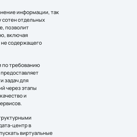
ранение информации, так
у сотен отдельных
е, позволит
ью, включая
и не содержащего
и по требованию
V предоставляет
и задач для
ий через этапы
качество и
ервисов.
структурными
дата-центр в
запускать виртуальные