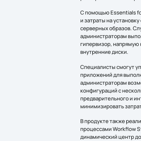
С помощью Essentials f
и затраты на установк
серверных образов. Сл
администраторам выпол
гипервизор, напрямую 
внутренние диски.
Специалисты смогут уп
приложений для выполне
администраторам возмо
конфигураций с нескол
предварительного и ин
минимизировать затрат
В продукте также реал
процессами Workflow St
динамический центр дос