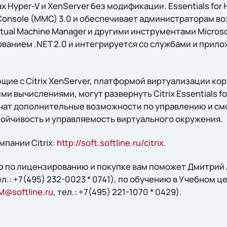
 Hyper-V и XenServer без модификации. Essentials for 
Console (MMC) 3.0 и обеспечивает администраторам в
irtual Machine Manager и другими инструментами Micros
ованием .NET 2.0 и интегрируется со службами и прил
щие с Citrix XenServer, платформой виртуализации ко
и вычислениями, могут развернуть Citrix Essentials fo
чат дополнительные возможности по управлению и см
ойчивость и управляемость виртуального окружения.
пании Citrix:
http://soft.softline.ru/citrix
.
 по лицензированию и покупке вам поможет Дмитрий А
тел.: +7(495) 232-0023 * 0741), по обучению в Учебном ц
M@softline.ru
, тел.: +7(495) 221-1070 * 0429).