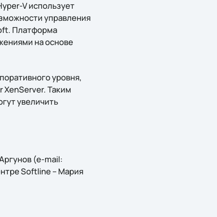
Hyper-V использует
озможности управления
oft. Платформа
ожениями на основе
рпоративного уровня,
r XenServer. Таким
огут увеличить
ргунов (e-mail:
ентре Softline – Мария