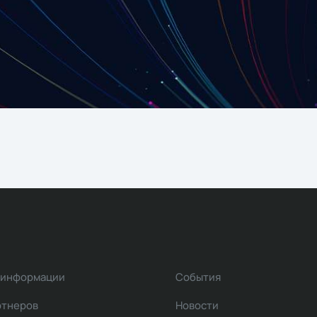
 информации
События
ртнеров
Новости