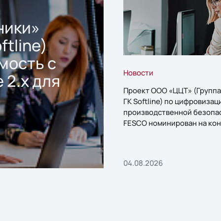
ники»
ftline)
мость с
Новости
 2.x для
Проект ООО «ЦЦТ» (Группа
ГК Softline) по цифровизац
производственной безопа
FESCO номинирован на кон
«1С:Проект года»
04.08.2026