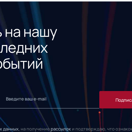
 на нашу
следних
обытий
Подпис
х данных,
на получение
рассылок
и подтверждаю, что ознако