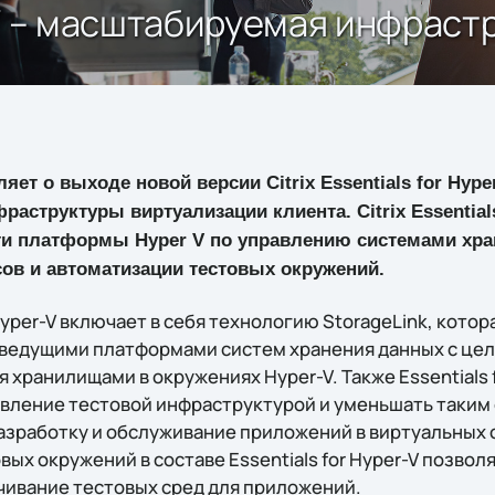
er-V – масштабируемая инфрас
ет о выходе новой версии Citrix Essentials for Hype
аструктуры виртуализации клиента. Citrix Essentials
и платформы Hyper V по управлению системами хра
ов и автоматизации тестовых окружений.
 Hyper-V включает в себя технологию StorageLink, кото
ведущими платформами систем хранения данных с це
 хранилищами в окружениях Hyper-V. Также Essentials 
вление тестовой инфраструктурой и уменьшать таким
азработку и обслуживание приложений в виртуальных 
ых окружений в составе Essentials for Hyper-V позво
чивание тестовых сред для приложений.