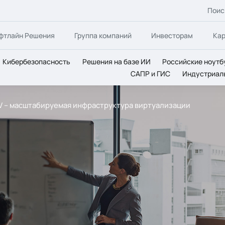
Поис
фтлайн Решения
Группа компаний
Инвесторам
Ка
Кибербезопасность
Решения на базе ИИ
Российские ноутб
САПР и ГИС
Индустриал
er-V – масштабируемая инфраструктура виртуализации