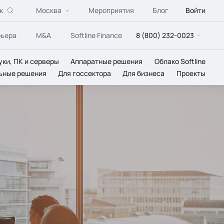
к
Москва
Мероприятия
Блог
Войти
рьера
M&A
Softline Finance
8 (800) 232-0023
уки, ПК и серверы
Аппаратные решения
Облако Softline
ьные решения
Для госсектора
Для бизнеса
Проекты