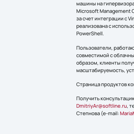
машины на гипервизорах
Microsoft Management 
за счет интеграции с V
реализована с использ
PowerShell.
Пользователи, работаю
совместимой с облачным
образом, клиенты полу
масштабируемость, уст
Страница продуктов ком
Получить конcультацию
DmitriyAr@softline.ru
, 
Степнова (e-mail:
Maria