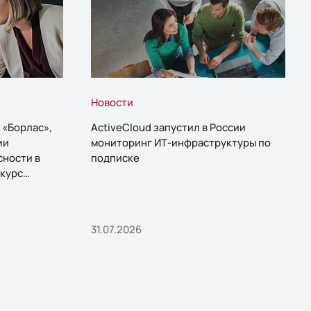
Новости
 «Борлас»,
ActiveCloud запустил в России
ии
мониторинг ИТ-инфраструктуры по
сности в
подписке
курс
31.07.2026