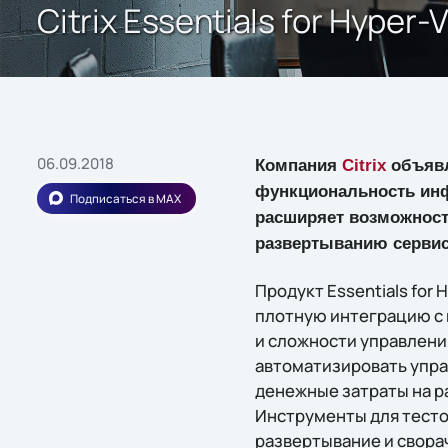
Citrix Essentials for Hyp
06.09.2018
Компания
Citrix
объявля
функциональность инфр
Подписаться в MAX
расширяет возможност
развертыванию сервис
Продукт Essentials for
плотную интеграцию с 
и сложности управления
автоматизировать упра
денежные затраты на р
Инструменты для тестов
развертывание и свора