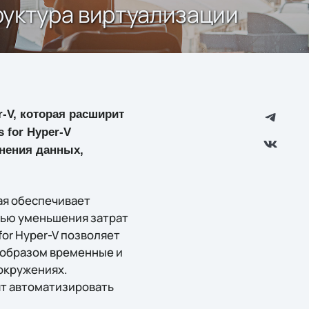
труктура виртуализации
r-V, которая расширит
 for Hyper-V
нения данных,
рая обеспечивает
лью уменьшения затрат
for Hyper-V позволяет
 образом временные и
окружениях.
лят автоматизировать