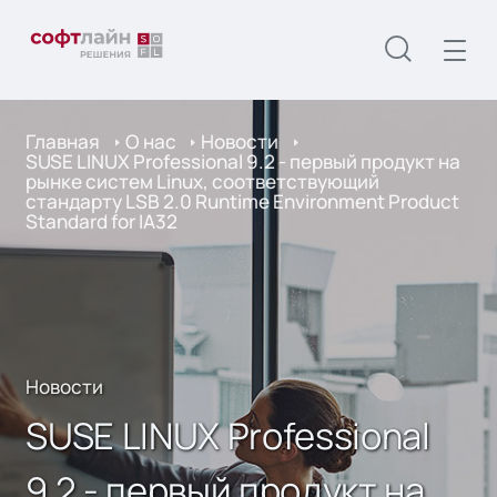
Главная
О нас
Новости
SUSE LINUX Professional 9.2 - первый продукт на
рынке систем Linux, соответствующий
стандарту LSB 2.0 Runtime Environment Product
Standard for IA32
Новости
SUSE LINUX Professional
9.2 - первый продукт на