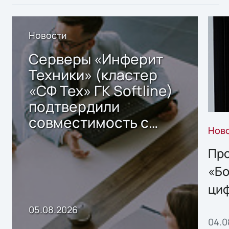
Новости
Серверы «Инферит
Техники» (кластер
«СФ Тех» ГК Softline)
подтвердили
совместимость с
Нов
решением Sharx
Storage 2.x для
Про
хранения данных
«Бо
ци
пр
05.08.2026
04.0
без