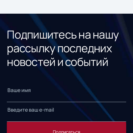
ном
«1С
Подпишитесь на нашу
рассылку последних
новостей и событий
Подписаться