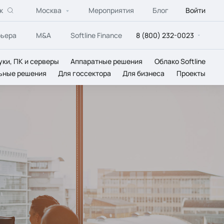
к
Москва
Мероприятия
Блог
Войти
рьера
M&A
Softline Finance
8 (800) 232-0023
уки, ПК и серверы
Аппаратные решения
Облако Softline
ьные решения
Для госсектора
Для бизнеса
Проекты