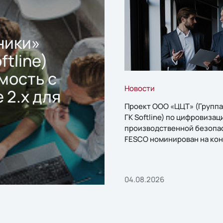
ники»
ftline)
мость с
Новости
 2.x для
Проект ООО «ЦЦТ» (Группа
ГК Softline) по цифровизац
производственной безопа
FESCO номинирован на кон
«1С:Проект года»
04.08.2026