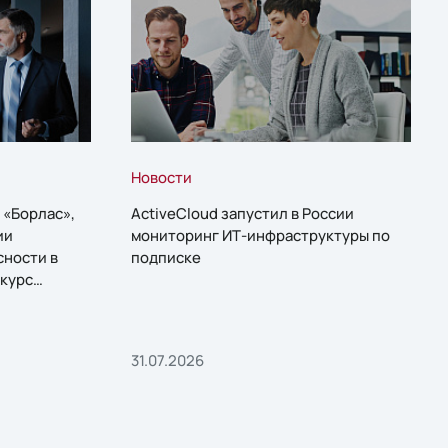
Новости
 «Борлас»,
ActiveCloud запустил в России
ии
мониторинг ИТ-инфраструктуры по
сности в
подписке
курс
31.07.2026