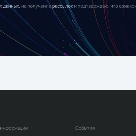
х данных,
на получение
рассылок
и подтверждаю, что ознако
 информации
События