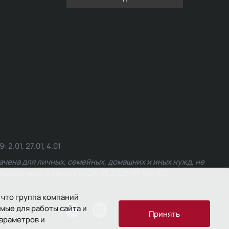
.01, 27.01, 4.01
чена для личных, семейных, домашних и иных нужд, не
едерального закона от 24.06.2025 № 168-ФЗ.
 что группа компаний
мые для работы сайта и
ости
Принять
параметров и