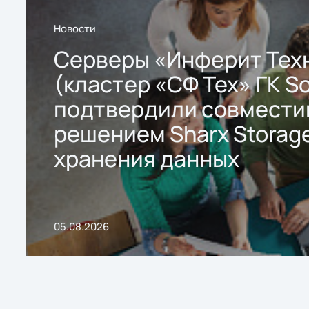
Новости
Серверы «Инферит Тех
(кластер «СФ Тех» ГК So
подтвердили совмести
решением Sharx Storage
хранения данных
05.08.2026