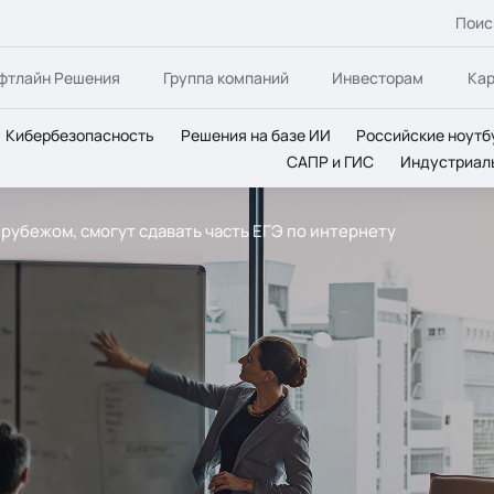
Поис
фтлайн Решения
Группа компаний
Инвесторам
Ка
Кибербезопасность
Решения на базе ИИ
Российские ноутб
САПР и ГИС
Индустриал
рубежом, смогут сдавать часть ЕГЭ по интернету