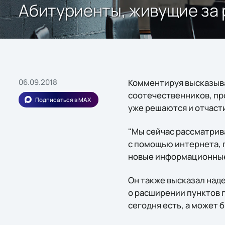
Абитуриенты, живущие за 
06.09.2018
Комментируя высказыв
соотечественников, пр
Подписаться в MAX
уже решаются и отчаст
"Мы сейчас рассматрив
с помощью интернета, п
новые информационные 
Он также высказал над
о расширении пунктов п
сегодня есть, а может б