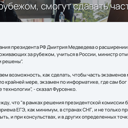
рубежом, смогут сдавать час
ания президента РФ Дмитрия Медведева о расширении
оживающих за рубежом, учиться в России, министр отм
и решены".
аем возможность, как сделать, чтобы часть экзаменов
о крайней мере, экзамен по информатике, где сам бог
технологии", - сказал Фурсенко.
ежду, что "в рамках решения президентской комиссии 
риема ЕГЭ, как минимум, в странах СНГ, и не только пр
ыть, и при консульствах, и в других определенных точка