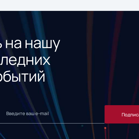
 на нашу
следних
обытий
Подпис