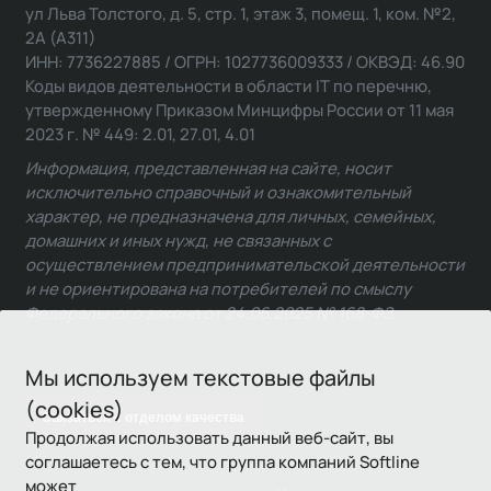
ул Льва Толстого, д. 5, стр. 1, этаж 3, помещ. 1, ком. №2,
2А (А311)
ИНН: 7736227885 / ОГРН: 1027736009333 / ОКВЭД: 46.90
Коды видов деятельности в области IT по перечню,
утвержденному Приказом Минцифры России от 11 мая
2023 г. № 449: 2.01, 27.01, 4.01
Информация, представленная на сайте, носит
исключительно справочный и ознакомительный
характер, не предназначена для личных, семейных,
домашних и иных нужд, не связанных с
осуществлением предпринимательской деятельности
и не ориентирована на потребителей по смыслу
Федерального закона от 24.06.2025 № 168-ФЗ.
Мы используем текстовые файлы
(cookies)
Связаться с отделом качества
Продолжая использовать данный веб-сайт, вы
соглашаетесь с тем, что группа компаний Softline
может