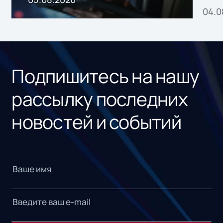
04.0
без
ном
«1С
Подпишитесь на нашу
рассылку последних
новостей и событий