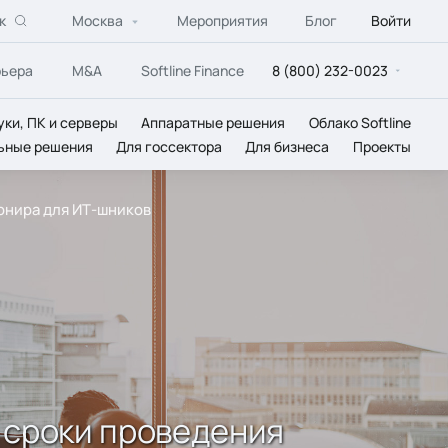
к
Москва
Мероприятия
Блог
Войти
рьера
M&A
Softline Finance
8 (800) 232-0023
уки, ПК и серверы
Аппаратные решения
Облако Softline
ьные решения
Для госсектора
Для бизнеса
Проекты
рнира для ИТ-шников
 сроки проведения