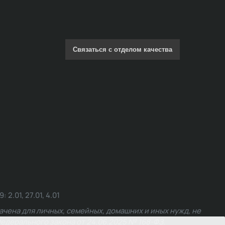
Связаться с отделом качества
.01, 27.01, 4.01
чена для личных, семейных, домашних и иных нужд, не
едерального закона от 24.06.2025 № 168-ФЗ.