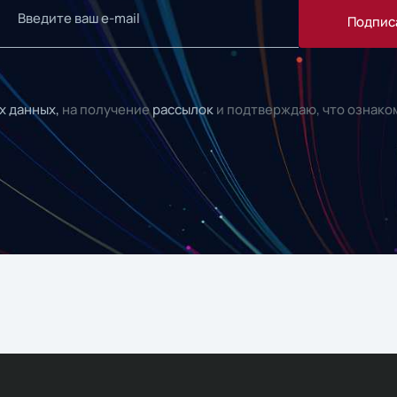
Подпис
х данных,
на получение
рассылок
и подтверждаю, что ознако