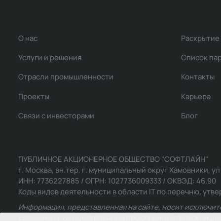
О нас
Раскрытие
Услуги и решения
Список па
Отрасли промышленности
Контакты
Проекты
Карьера
Связи с инвесторами
Блог
ПУБЛИЧНОЕ АКЦИОНЕРНОЕ ОБЩЕСТВО "СОФТЛАЙН"
г. Москва, вн.тер. г. муниципальный округ Хамовники, ул Ль
ИНН: 7736227885 / ОГРН: 1027736009333 / ОКВЭД: 46.90
Коды видов деятельности в области IT по перечню, утвер
Информация, представленная на сайте, носит исключит
связанных с осуществлением предпринимательской деят