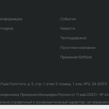
 информации
События
ртнеров
Новости
Техподдержка
Политики компании
Приемная Softline
ва Толстого, д. 5, стр. 1, этаж 3, помещ. 1, ком. №2, 2А (А311)
жденному Приказом Минцифры России от 11 мая 2023 г. № 449: 2
ельно справочный и ознакомительный характер, не предназна
ельности и не ориентирована на потребителей по смыслу Ф