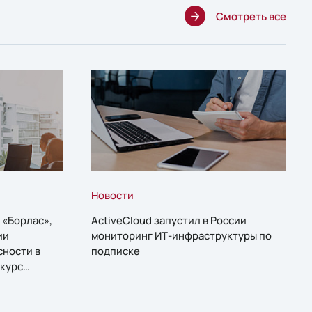
Смотреть все
Новости
 «Борлас»,
ActiveCloud запустил в России
ии
мониторинг ИТ-инфраструктуры по
сности в
подписке
курс