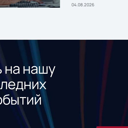
04.08.2026
 на нашу
следних
обытий