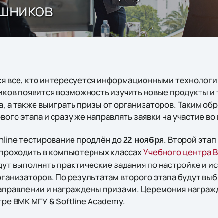
-шников
я все, кто интересуется информационными технологи
иков появится возможность изучить новые продукты и
, а также выиграть призы от организаторов. Таким об
вого этапа и сразу же направлять заявки на участие во
nline тестирование продлён до
. Второй эта
22 ноября
т проходить в компьютерных классах
Учебного центра В
удут выполнять практические задания по настройке и 
ганизаторов. По результатам второго этапа будут выб
аправлении и награждены призами. Церемония награжд
ре ВМК МГУ & Softline Academy.