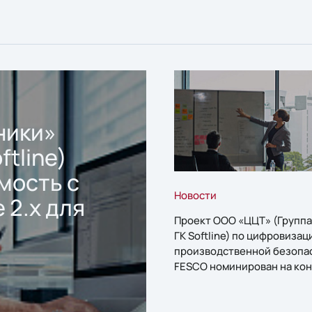
ники»
ftline)
мость с
Новости
 2.x для
Проект ООО «ЦЦТ» (Группа
ГК Softline) по цифровизац
производственной безопа
FESCO номинирован на кон
«1С:Проект года»