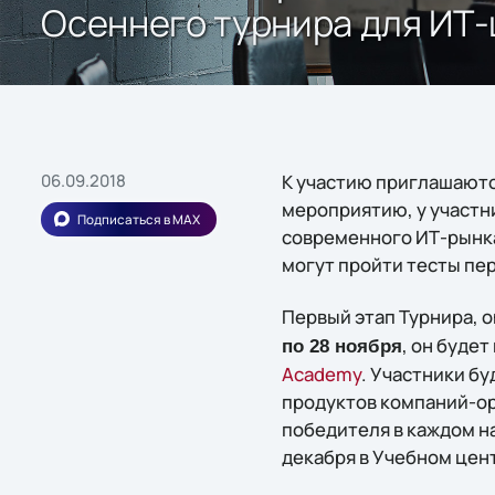
Осеннего турнира для ИТ
06.09.2018
К участию приглашаютс
мероприятию, у участн
Подписаться в MAX
современного ИТ-рынка
могут пройти тесты пер
Первый этап Турнира, o
, он буде
по 28 ноября
Academy
. Участники б
продуктов компаний-ор
победителя в каждом н
декабря в Учебном цент