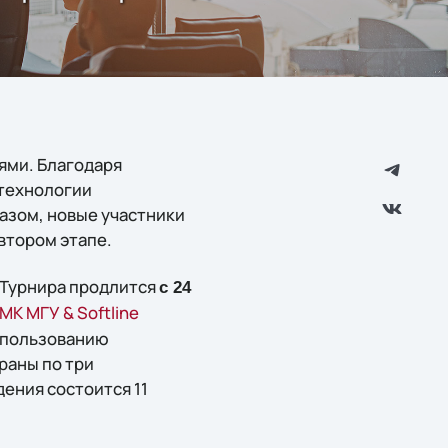
ями. Благодаря
 технологии
разом, новые участники
 втором этапе.
п Турнира продлится
с 24
МК МГУ & Softline
использованию
раны по три
ения состоится 11