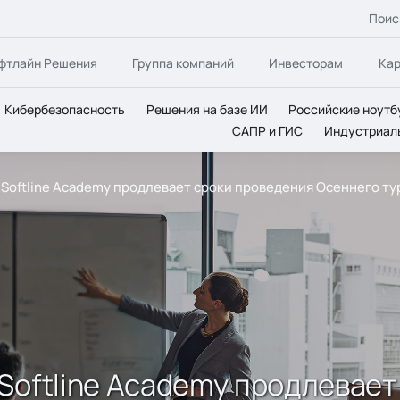
Поис
фтлайн Решения
Группа компаний
Инвесторам
Ка
Кибербезопасность
Решения на базе ИИ
Российские ноутб
САПР и ГИС
Индустриал
Softline Academy продлевает сроки проведения Осеннего ту
Softline Academy продлевает