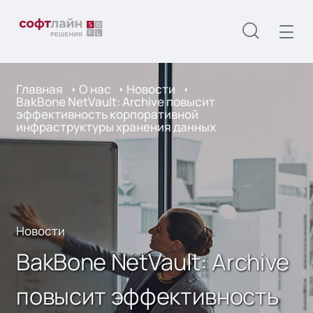
Главная
О нас
Новости
BakBone NetVault: Archive повысит
эффективность корпоративной
инфраструктуры хранения данных
Новости
BakBone NetVault: Archive
повысит эффективность