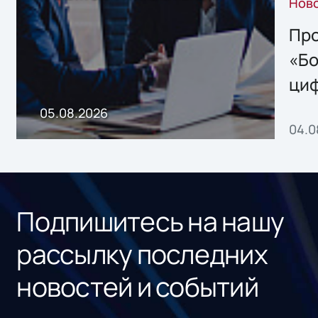
Нов
решением Sharx
Storage 2.x для
Про
хранения данных
«Бо
ци
пр
05.08.2026
04.0
без
ном
«1С
Подпишитесь на нашу
рассылку последних
новостей и событий