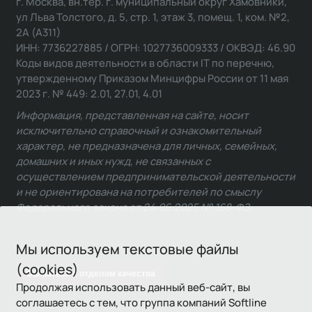
г. Москва, вн.тер. г. муниципальный округ Хамовники,
ул Льва Толстого, д. 5, стр. 1, этаж 3, помещ. 1, ком. №2,
2А (А311)
ИНН: 7736227885 / ОГРН: 1027736009333 / ОКВЭД: 46.90
Коды видов деятельности в области IT по перечню,
утвержденному Приказом Минцифры России от 11 мая
2023 г. № 449: 2.01, 27.01, 4.01
Информация, представленная на сайте, носит
исключительно справочный и ознакомительный
характер, не предназначена для личных, семейных,
домашних и иных нужд, не связанных с
осуществлением предпринимательской деятельности
и не ориентирована на потребителей по смыслу
Федерального закона от 24.06.2025 № 168-ФЗ.
Мы используем текстовые файлы
(cookies)
Связаться с отделом качества
Продолжая использовать данный веб-сайт, вы
соглашаетесь с тем, что группа компаний Softline