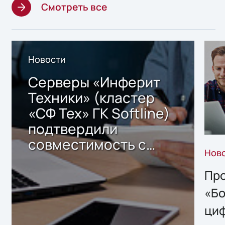
Смотреть все
Новости
Серверы «Инферит
Техники» (кластер
«СФ Тех» ГК Softline)
подтвердили
совместимость с
Нов
решением Sharx
Storage 2.x для
Про
хранения данных
«Бо
ци