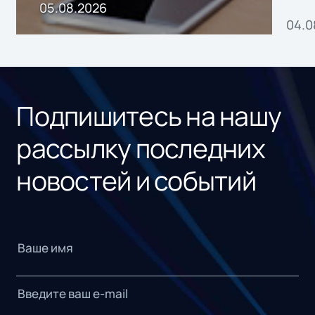
пр
05.08.2026
04.0
без
ном
«1С
Подпишитесь на нашу
рассылку последних
новостей и событий