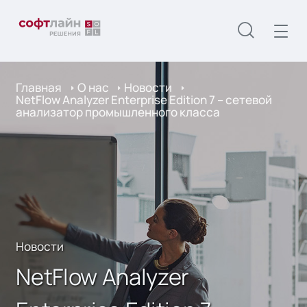
Главная
О нас
Новости
NetFlow Analyzer Enterprise Edition 7 – сетевой
анализатор промышленного класса
Новости
NetFlow Analyzer