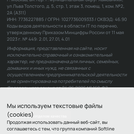
ул Льва Толстого, д. 5, стр. 1, этаж 3, помещ. 1, ком. №2,
2А (А311)
ИНН: 7736227885 / ОГРН: 1027736009333 / ОКВЭД: 46.90
Коды видов деятельности в области IT по перечню,
утвержденному Приказом Минцифры России от 11 мая
2023 г. № 449: 2.01, 27.01, 4.01
Информация, представленная на сайте, носит
исключительно справочный и ознакомительный
характер, не предназначена для личных, семейных,
домашних и иных нужд, не связанных с
осуществлением предпринимательской деятельности
и не ориентирована на потребителей по смыслу
Федерального закона от 24.06.2025 № 168-ФЗ.
Мы используем текстовые файлы
(cookies)
Связаться с отделом качества
Продолжая использовать данный веб-сайт, вы
соглашаетесь с тем, что группа компаний Softline