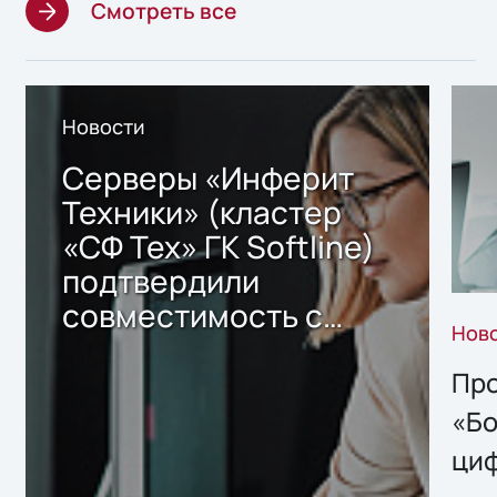
Смотреть все
Новости
Серверы «Инферит
Техники» (кластер
«СФ Тех» ГК Softline)
подтвердили
совместимость с
Нов
решением Sharx
Storage 2.x для
Про
хранения данных
«Бо
ци