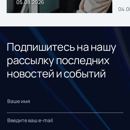
пр
05.08.2026
04.0
без
ном
«1С
Подпишитесь на нашу
рассылку последних
новостей и событий