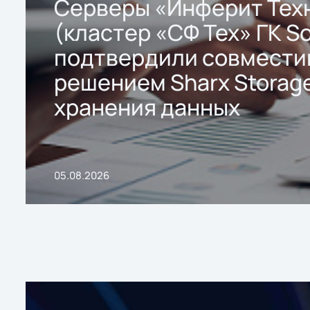
Серверы «Инферит Тех
(кластер «СФ Тех» ГК So
подтвердили совмести
решением Sharx Storage
хранения данных
05.08.2026