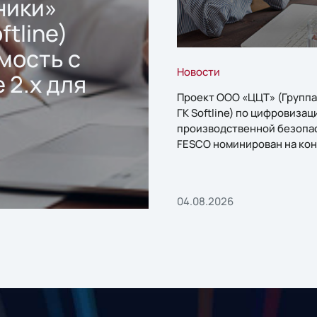
ники»
ftline)
мость с
Новости
 2.x для
Проект ООО «ЦЦТ» (Группа
ГК Softline) по цифровизац
производственной безопа
FESCO номинирован на кон
«1С:Проект года»
04.08.2026