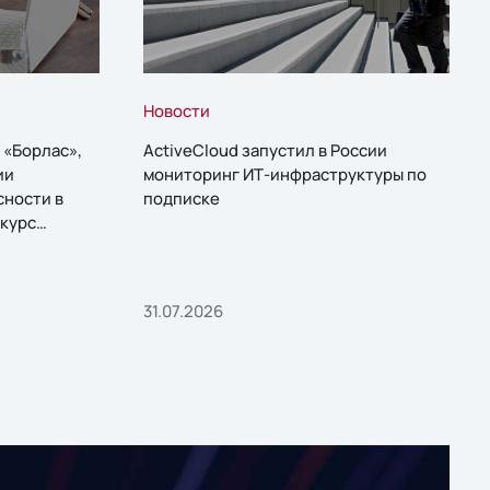
Новости
 «Борлас»,
ActiveCloud запустил в России
ии
мониторинг ИТ-инфраструктуры по
сности в
подписке
курс
31.07.2026