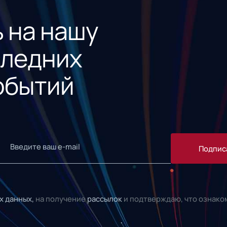
 на нашу
следних
обытий
Подпис
х данных,
на получение
рассылок
и подтверждаю, что ознако