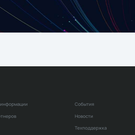
 информации
События
ртнеров
Новости
Техподдержка