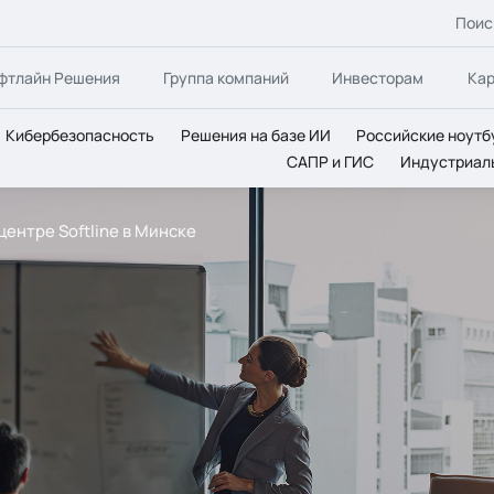
Поис
фтлайн Решения
Группа компаний
Инвесторам
Ка
Кибербезопасность
Решения на базе ИИ
Российские ноутб
САПР и ГИС
Индустриал
центре Softline в Минске