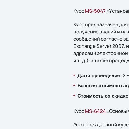
Курс
MS-5047
«Установк
Курс предназначен для
получение знаний и на
сообщений согласно за
Exchange Server 2007,
адресами электронной 
и т. д.), а также проц
2 –
Даты проведения:
Базовая стоимость к
Стоимость со скидко
Курс
MS-6424
«Основы W
Этот трехдневный курс 