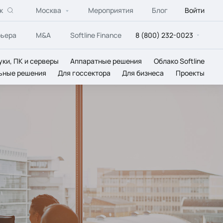
к
Москва
Мероприятия
Блог
Войти
рьера
M&A
Softline Finance
8 (800) 232-0023
уки, ПК и серверы
Аппаратные решения
Облако Softline
ьные решения
Для госсектора
Для бизнеса
Проекты