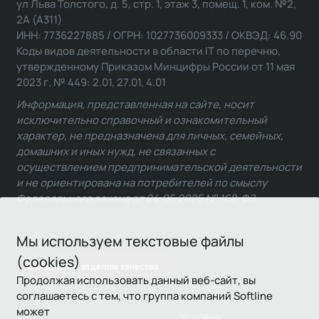
ул Льва Толстого, д. 5, стр. 1, этаж 3, помещ. 1, ком. №2,
2А (А311)
ИНН: 7736227885 / ОГРН: 1027736009333 / ОКВЭД: 46.90
Коды видов деятельности в области IT по перечню,
утвержденному Приказом Минцифры России от 11 мая
2023 г. № 449: 2.01, 27.01, 4.01
Информация, представленная на сайте, носит
исключительно справочный и ознакомительный
характер, не предназначена для личных, семейных,
домашних и иных нужд, не связанных с
осуществлением предпринимательской деятельности
и не ориентирована на потребителей по смыслу
Федерального закона от 24.06.2025 № 168-ФЗ.
Мы используем текстовые файлы
(cookies)
Связаться с отделом качества
Продолжая использовать данный веб-сайт, вы
соглашаетесь с тем, что группа компаний Softline
может
Условия