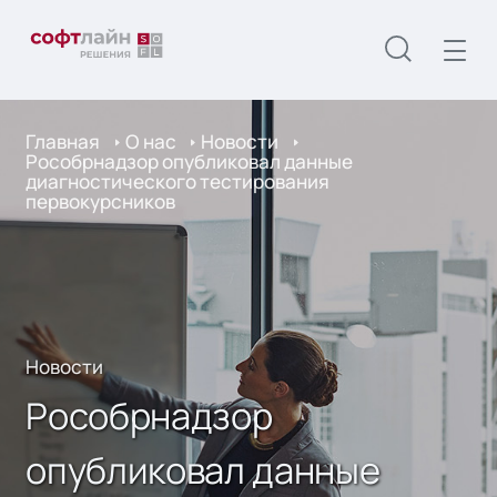
Главная
О нас
Новости
Рособрнадзор опубликовал данные
диагностического тестирования
первокурсников
Новости
Рособрнадзор
опубликовал данные