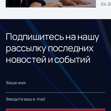
04.0
без
ном
«1С
Подпишитесь на нашу
рассылку последних
новостей и событий