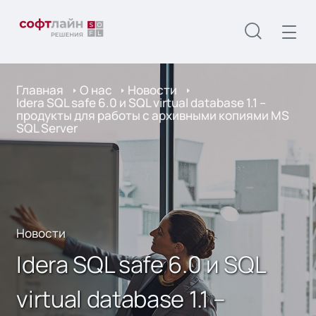
Главная
О нас
Новости
Idera SQL safe 6.0 и SQL virtual database 1.1 –
продукты для работы с архивными копиями MS
SQL Server
Новости
Idera SQL safe 6.0 и SQL
virtual database 1.1 –