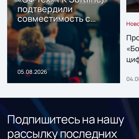
подтвердили
совместимость с
Нов
решением Sharx
Storage 2.x для
Про
хранения данных
«Бо
ци
пр
05.08.2026
04.0
без
ном
«1С
Подпишитесь на нашу
рассылку последних