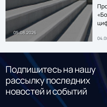
Storage 2.x для
Про
хранения данных
«Бо
ци
пр
05.08.2026
04.0
без
ном
«1С
Подпишитесь на нашу
рассылку последних
новостей и событий