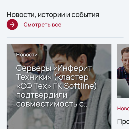
Новости, истории и события
Смотреть все
Новости
Серверы «Инферит
Техники» (кластер
«СФ Тех» ГК Softline)
подтвердили
совместимость с
Нов
решением Sharx
Storage 2.x для
Про