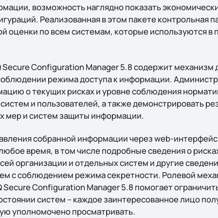
рмации, возможность наглядно показать экономическ
игураций. Реализованная в этом пакете контрольная 
й оценки по всем системам, которые используются в
Q Secure Configuration Manager 5.8 содержит механизм 
соблюдении режима доступа к информации. Администр
ацию о текущих рисках и уровне соблюдения нормати
систем и пользователей, а также демонстрировать ре
ых мер и систем защиты информации.
авления собранной информации через web-интерфейс
юбое время, в том числе подробные сведения о риска
сей организации и отдельных систем и другие сведени
ем с соблюдением режима секретности. Ролевой меха
Q Secure Configuration Manager 5.8 помогает ограничит
остоянии систем – каждое заинтересованное лицо полу
рую уполномочено просматривать.