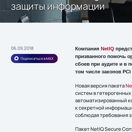
защиты информации
06.09.2018
Компания
NetIQ
предст
призванного помочь о
Подписаться в MAX
сбоев при аудите и в
том числе законов PCI
Новая версия пакета
Ne
систем в гетерогенных
автоматизированный ко
к секретной информации
соблюдая требования з
Пакет NetIQ Secure Con