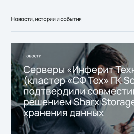
Новости, истории и события
Новости
Серверы «Инферит Тех
(кластер «СФ Тех» ГК So
подтвердили совмести
решением Sharx Storage
хранения данных