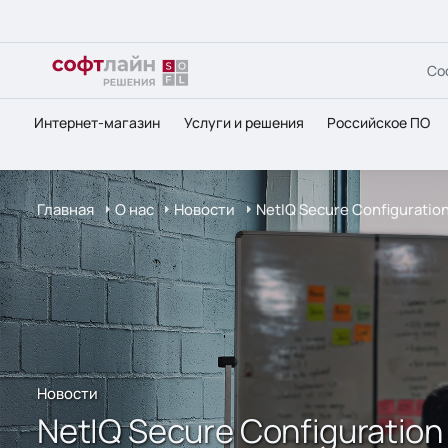
Со
Интернет-магазин
Услуги и решения
Российское ПО
Главная
О нас
Новости
NetIQ Secure Configurati
Новости
NetIQ Secure Configuratio