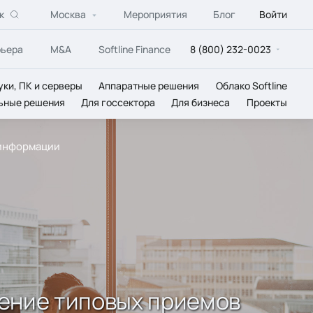
к
Москва
Мероприятия
Блог
Войти
рьера
M&A
Softline Finance
8 (800) 232-0023
уки, ПК и серверы
Аппаратные решения
Облако Softline
ьные решения
Для госсектора
Для бизнеса
Проекты
 информации
дрение типовых приемов