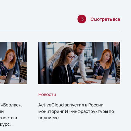
Смотреть все
Новости
 «Борлас»,
ActiveCloud запустил в России
ии
мониторинг ИТ-инфраструктуры по
сности в
подписке
курс