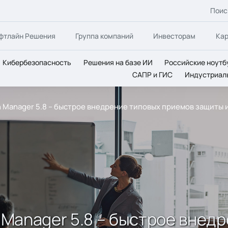
Поис
фтлайн Решения
Группа компаний
Инвесторам
Ка
Кибербезопасность
Решения на базе ИИ
Российские ноутб
САПР и ГИС
Индустриал
on Manager 5.8 – быстрое внедрение типовых приемов защиты
n Manager 5.8 – быстрое вне