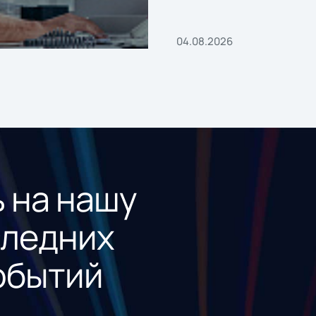
04.08.2026
 на нашу
следних
обытий