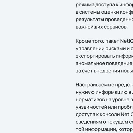
режима доступа к инфо
в системы оценки конф
результаты проведенно
важнейших сервисов.
Кроме того, пакет NetI
управлении рисками и 
экспортировать информ
аномальное поведение 
за счет внедрения нов
Настраиваемые предст
нужную информацию в л
нормативов на уровне в
уязвимостей или пробл
доступа к консоли NetI
сведениям о текущем с
той информации, кото