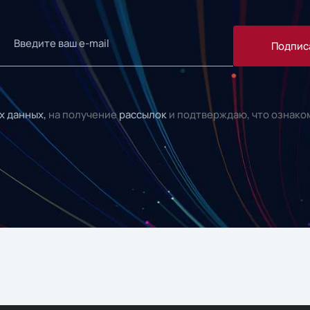
Подпис
х данных,
на получение
рассылок
и подтверждаю, что ознако