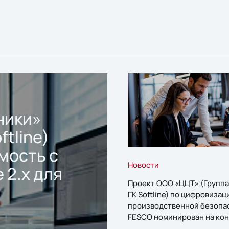
ники»
ftline)
мость с
Новости
 2.x для
Проект ООО «ЦЦТ» (Группа
ГК Softline) по цифровизац
производственной безопа
FESCO номинирован на кон
«1С:Проект года»