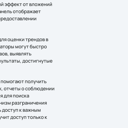
ий эффект от вложений
панель отображает
 предоставлении
для оценки трендов в
аторы могут быстро
вов, выявлять
зультаты, достигнутые
 помогают получить
х, отчеты о соблюдении
я для поиска
низм разграничения
ь доступ к важным
чит доступ только к