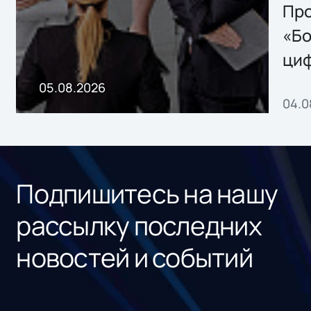
Storage 2.x для
Про
хранения данных
«Бо
ци
пр
05.08.2026
04.0
без
ном
«1С
Подпишитесь на нашу
рассылку последних
новостей и событий