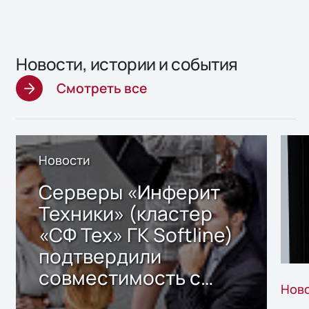
Новости, истории и события
Смотреть все
Новости
Серверы «Инферит
Техники» (кластер
«СФ Тех» ГК Softline)
подтвердили
совместимость с
Нов
решением Sharx