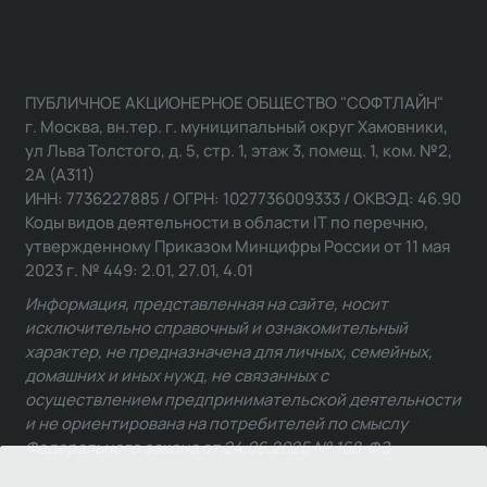
ПУБЛИЧНОЕ АКЦИОНЕРНОЕ ОБЩЕСТВО "СОФТЛАЙН"
г. Москва, вн.тер. г. муниципальный округ Хамовники,
ул Льва Толстого, д. 5, стр. 1, этаж 3, помещ. 1, ком. №2,
2А (А311)
ИНН: 7736227885 / ОГРН: 1027736009333 / ОКВЭД: 46.90
Коды видов деятельности в области IT по перечню,
утвержденному Приказом Минцифры России от 11 мая
2023 г. № 449: 2.01, 27.01, 4.01
Информация, представленная на сайте, носит
исключительно справочный и ознакомительный
характер, не предназначена для личных, семейных,
домашних и иных нужд, не связанных с
осуществлением предпринимательской деятельности
и не ориентирована на потребителей по смыслу
Федерального закона от 24.06.2025 № 168-ФЗ.