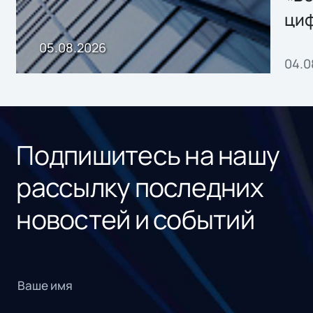
ци
пр
05.08.2026
04.0
без
ном
«1С
Подпишитесь на нашу
рассылку последних
новостей и событий