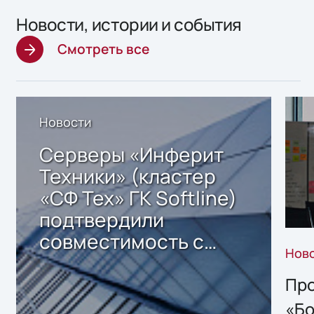
Новости, истории и события
Смотреть все
Новости
Серверы «Инферит
Техники» (кластер
«СФ Тех» ГК Softline)
подтвердили
совместимость с
Нов
решением Sharx
Storage 2.x для
Про
хранения данных
«Бо