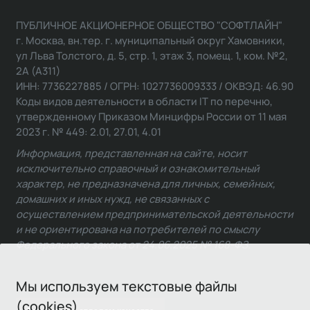
ПУБЛИЧНОЕ АКЦИОНЕРНОЕ ОБЩЕСТВО "СОФТЛАЙН"
г. Москва, вн.тер. г. муниципальный округ Хамовники,
ул Льва Толстого, д. 5, стр. 1, этаж 3, помещ. 1, ком. №2,
2А (А311)
ИНН: 7736227885 / ОГРН: 1027736009333 / ОКВЭД: 46.90
Коды видов деятельности в области IT по перечню,
утвержденному Приказом Минцифры России от 11 мая
2023 г. № 449: 2.01, 27.01, 4.01
Информация, представленная на сайте, носит
исключительно справочный и ознакомительный
характер, не предназначена для личных, семейных,
домашних и иных нужд, не связанных с
осуществлением предпринимательской деятельности
и не ориентирована на потребителей по смыслу
Федерального закона от 24.06.2025 № 168-ФЗ.
Мы используем текстовые файлы
(cookies)