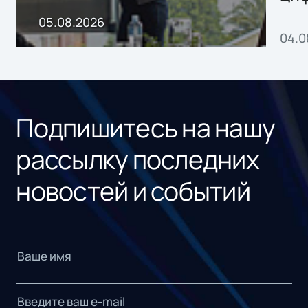
пр
05.08.2026
04.0
без
ном
«1С
Подпишитесь на нашу
рассылку последних
новостей и событий