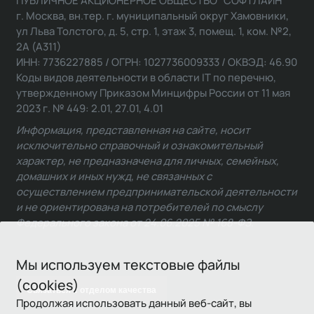
ПУБЛИЧНОЕ АКЦИОНЕРНОЕ ОБЩЕСТВО "СОФТЛАЙН"
г. Москва, вн.тер. г. муниципальный округ Хамовники,
ул Льва Толстого, д. 5, стр. 1, этаж 3, помещ. 1, ком. №2,
2А (А311)
ИНН: 7736227885 / ОГРН: 1027736009333 / ОКВЭД: 46.90
Коды видов деятельности в области IT по перечню,
утвержденному Приказом Минцифры России от 11 мая
2023 г. № 449: 2.01, 27.01, 4.01
Информация, представленная на сайте, носит
исключительно справочный и ознакомительный
характер, не предназначена для личных, семейных,
домашних и иных нужд, не связанных с
осуществлением предпринимательской деятельности
и не ориентирована на потребителей по смыслу
Федерального закона от 24.06.2025 № 168-ФЗ.
Мы используем текстовые файлы
(cookies)
Связаться с отделом качества
Продолжая использовать данный веб-сайт, вы