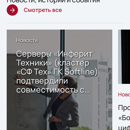
Смотреть все
Новости
Серверы «Инферит
Техники» (кластер
«СФ Тех» ГК Softline)
подтвердили
совместимость с
Нов
решением Sharx
Storage 2.x для
Про
хранения данных
«Бо
ци