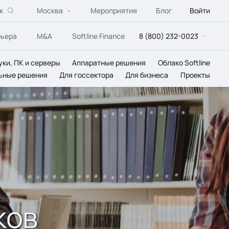
к
Москва
Мероприятия
Блог
Войти
рьера
M&A
Softline Finance
8 (800) 232-0023
уки, ПК и серверы
Аппаратные решения
Облако Softline
ьные решения
Для госсектора
Для бизнеса
Проекты
ков