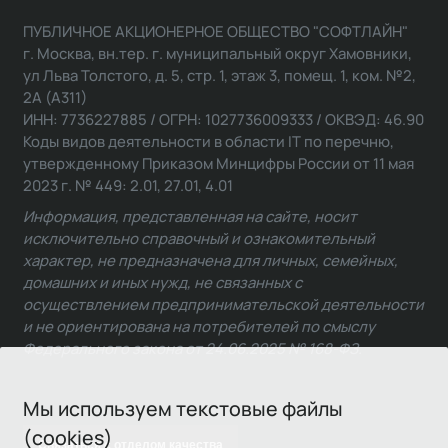
ПУБЛИЧНОЕ АКЦИОНЕРНОЕ ОБЩЕСТВО "СОФТЛАЙН"
г. Москва, вн.тер. г. муниципальный округ Хамовники,
ул Льва Толстого, д. 5, стр. 1, этаж 3, помещ. 1, ком. №2,
2А (А311)
ИНН: 7736227885 / ОГРН: 1027736009333 / ОКВЭД: 46.90
Коды видов деятельности в области IT по перечню,
утвержденному Приказом Минцифры России от 11 мая
2023 г. № 449: 2.01, 27.01, 4.01
Информация, представленная на сайте, носит
исключительно справочный и ознакомительный
характер, не предназначена для личных, семейных,
домашних и иных нужд, не связанных с
осуществлением предпринимательской деятельности
и не ориентирована на потребителей по смыслу
Федерального закона от 24.06.2025 № 168-ФЗ.
Мы используем текстовые файлы
(cookies)
Связаться с отделом качества