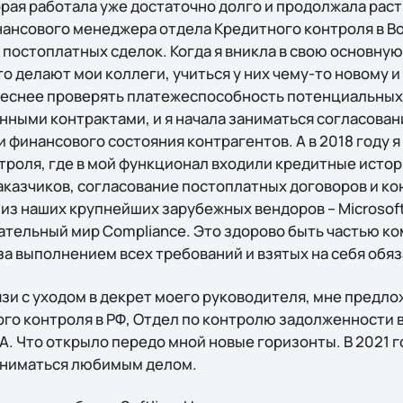
рая работала уже достаточно долго и продолжала расти.
нансового менеджера отдела Кредитного контроля в В
постоплатных сделок. Когда я вникла в свою основную 
о делают мои коллеги, учиться у них чему-то новому и
ереснее проверять платежеспособность потенциальных
анными контрактами, и я начала заниматься согласова
и финансового состояния контрагентов. А в 2018 году 
троля, где в мой функционал входили кредитные истор
казчиков, согласование постоплатных договоров и ко
 из наших крупнейших зарубежных вендоров – Microsof
ательный мир Compliance. Это здорово быть частью ко
за выполнением всех требований и взятых на себя обяз
вязи с уходом в декрет моего руководителя, мне предл
го контроля в РФ, Отдел по контролю задолженности в
А. Что открыло передо мной новые горизонты. В 2021 г
аниматься любимым делом.