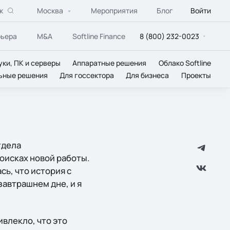
к
Москва
Мероприятия
Блог
Войти
рьера
M&A
Softline Finance
8 (800) 232-0023
уки, ПК и серверы
Аппаратные решения
Облако Softline
ьные решения
Для госсектора
Для бизнеса
Проекты
тдела
поисках новой работы.
сь, что история с
завтрашнем дне, и я
ривлекло, что это