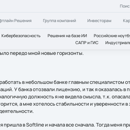
Поис
фтлайн Решения
Группа компаний
Инвесторам
Ка
Кибербезопасность
Решения на базе ИИ
Российские ноутб
САПР и ГИС
Индустриал
ткрыло передо мной новые горизонты.
поработать в небольшом банке главным специалистом о
ций. У банка отозвали лицензию, и так я оказалась в 
налогичную должность я не видела смысла, т.к. опасала
рится, а мне хотелось стабильности и уверенности в 
деятельности.
 я пришла в Softline и начала все сначала. Тогда меня п