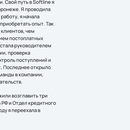
 Свой путь в Softline я
оронеже. Я проводила
работу, я начала
 приобретать опыт. Так
 клиентов, чем
нием постоплатных
я стала руководителем
ии, проверка
нтроль поступлений и
t. Последнее открыло
манды в компании,
ательств.
ожили возглавить три
 РФ и Отдел кредитного
оду я переехала в