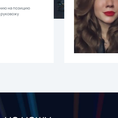
нию на позицию
 руковожу