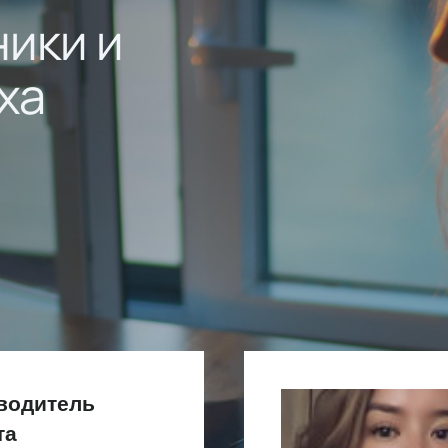
ники и
ха
оводитель
та