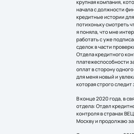
крупная компания, кото
начала с должности фи
кредитные истории для 
потихоньку смотреть чт
я поняла, что мне инт
работать с уже подпис
сделок в части проверк
Отдела кредитного кон
платежеспособности за
оплат в сторону одного
для меня новый и увлек
которая строго следит 
В конце 2020 года, в с
отдела: Отдел кредитно
контроля в странах ВЕЦ
Москву и продолжаю з