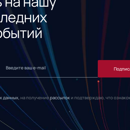
 на нашу
следних
обытий
Подпис
х данных,
на получение
рассылок
и подтверждаю, что ознако