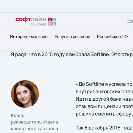
Со
Интернет-магазин
Услуги и решения
Российское ПО
Я рада, что в 2015 году я выбрала Softline. Это о
«До Softline я успела 
внутрибанковских опера
Идти в другой банк на а
отзывом лицензии повто
решила сменить сферу 
Юлия,
руководитель отдела
Так 8 декабря 2015 года
кредитного контроля