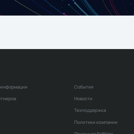
 информации
События
ртнеров
Новости
Техподдержка
Политики компании
Приемная Softline