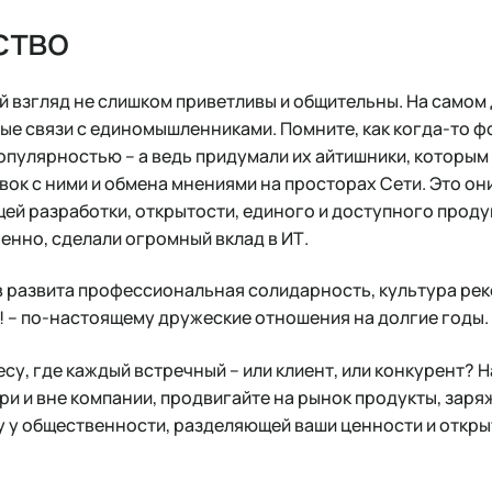
ство
й взгляд не слишком приветливы и общительны. На самом
е связи с единомышленниками. Помните, как когда-то ф
опулярностью – а ведь придумали их айтишники, которы
овок с ними и обмена мнениями на просторах Сети. Это он
ей разработки, открытости, единого и доступного продук
ненно, сделали огромный вклад в ИТ.
 развита профессиональная солидарность, культура ре
а! – по-настоящему дружеские отношения на долгие годы.
несу, где каждый встречный – или клиент, или конкурент?
и и вне компании, продвигайте на рынок продукты, заря
у у общественности, разделяющей ваши ценности и откры