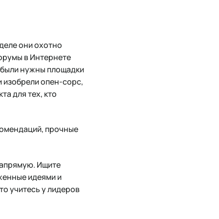
 деле они охотно
орумы в Интернете
м были нужны площадки
и изобрели опен-сорс,
та для тех, кто
комендаций, прочные
 Напрямую. Ищите
женные идеями и
то учитесь у лидеров