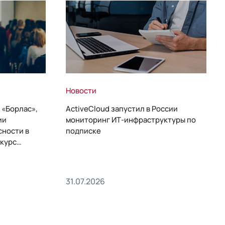
Новости
 «Борлас»,
ActiveCloud запустил в России
ии
мониторинг ИТ-инфраструктуры по
сности в
подписке
курс
31.07.2026