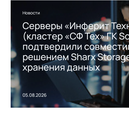
Новости
Серверы «Инферит Тех
(кластер «СФ Тех» ГК So
подтвердили совмести
решением Sharx Storage
хранения данных
05.08.2026