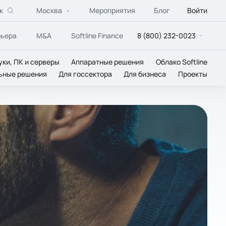
к
Москва
Мероприятия
Блог
Войти
рьера
M&A
Softline Finance
8 (800) 232-0023
уки, ПК и серверы
Аппаратные решения
Облако Softline
ьные решения
Для госсектора
Для бизнеса
Проекты