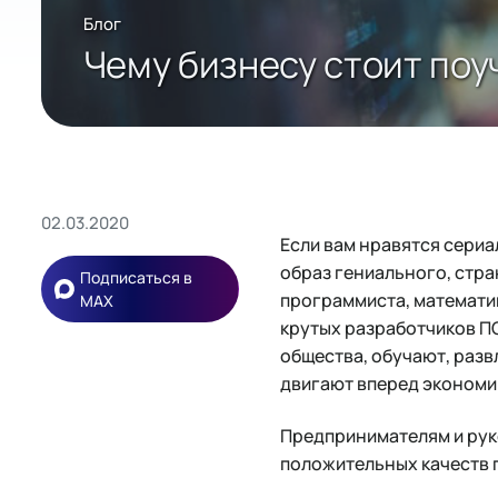
Блог
Чему бизнесу стоит поу
02.03.2020
Если вам нравятся сериа
образ гениального, стр
Подписаться в
программиста, математик
MAX
крутых разработчиков П
общества, обучают, раз
двигают вперед экономик
Предпринимателям и руко
положительных качеств 