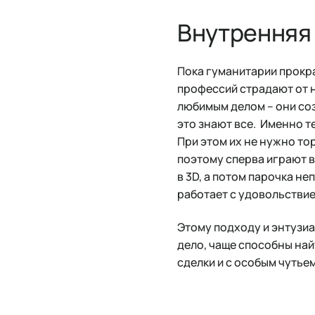
Внутренняя
Пока гуманитарии прокра
профессий страдают от 
любимым делом – они со
это знают все. Именно те
При этом их не нужно то
поэтому сперва играют в
в 3D, а потом парочка н
работает с удовольстви
Этому подходу и энтузиа
дело, чаще способны на
сделки и с особым чутье