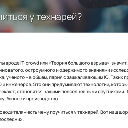
читься у технарей?
лы вроде IT-crowd или «Теория большого взрыва», значит
анноватого, остроумного и одержимого знаниями исследо
а, ученого – в общем, парня с зашкаливающим IQ. Таких 
О и инженеров. Это они придумывают технологии, котор
влекают, становятся нашими повседневными спутниками. 
у, бизнес и производство.
водителям есть чему поучиться у технарей. Вот наш шо
последних.