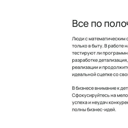
Все по пол
Люди с математическим с
только в быту. В работе 
тестируют ли программн
разработке детализация
реализации и продолжите
идеальной сцепке со сво
В бизнесе внимание к де
Сфокусируйтесь на мелоч
успеха и неудач конкуре
полны бизнес-идей.