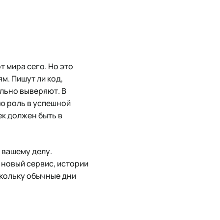
 мира сего. Но это
м. Пишут ли код,
льно выверяют. В
ю роль в успешной
ек должен быть в
 вашему делу.
 новый сервис, истории
скольку обычные дни