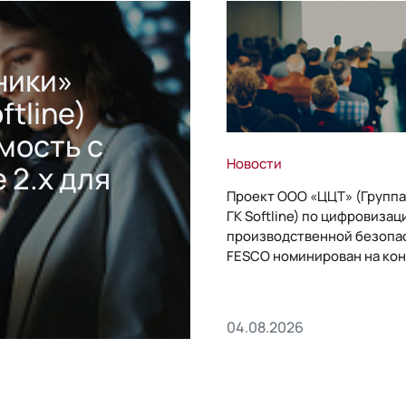
ники»
ftline)
мость с
Новости
 2.x для
Проект ООО «ЦЦТ» (Группа
ГК Softline) по цифровизац
производственной безопа
FESCO номинирован на кон
«1С:Проект года»
04.08.2026