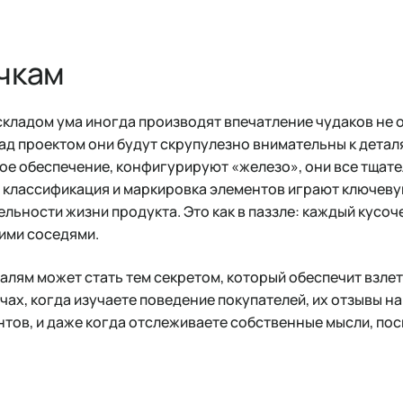
очкам
кладом ума иногда производят впечатление чудаков не от
над проектом они будут скрупулезно внимательны к деталя
ое обеспечение, конфигурируют «железо», они все тщате
, классификация и маркировка элементов играют ключеву
льности жизни продукта. Это как в паззле: каждый кусоч
ими соседями.
талям может стать тем секретом, который обеспечит взлет
ах, когда изучаете поведение покупателей, их отзывы на
нтов, и даже когда отслеживаете собственные мысли, по