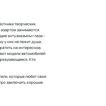
ботники творческих
с азартом занимаются
щие энтузиазмом глаза –
у у них не лежит душа.
тратить на интересное,
вают модели автомобилей
й разумеющееся. Кто
тели, которые любят свое
тро заключать хорошие