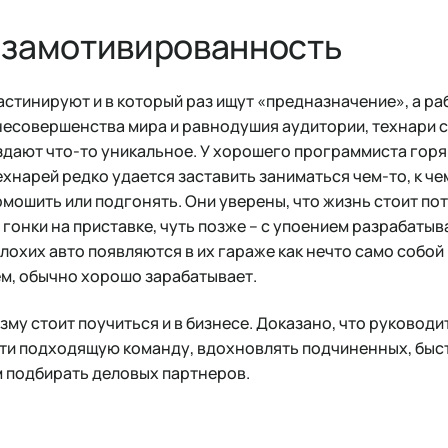
 замотивированность
стинируют и в который раз ищут «предназначение», а ра
несовершенства мира и равнодушия аудитории, технари 
здают что-то уникальное. У хорошего программиста горя
хнарей редко удается заставить заниматься чем-то, к чем
рмошить или подгонять. Они уверены, что жизнь стоит по
 гонки на приставке, чуть позже – с упоением разрабаты
еплохих авто появляются в их гараже как нечто само собо
ем, обычно хорошо зарабатывает.
зму стоит поучиться и в бизнесе. Доказано, что руководи
йти подходящую команду, вдохновлять подчиненных, быс
м подбирать деловых партнеров.