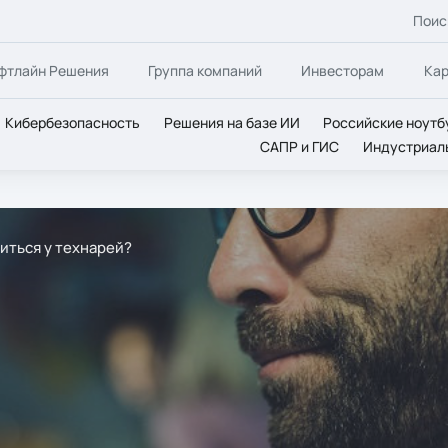
Поис
фтлайн Решения
Группа компаний
Инвесторам
Ка
Кибербезопасность
Решения на базе ИИ
Российские ноутб
САПР и ГИС
Индустриал
иться у технарей?