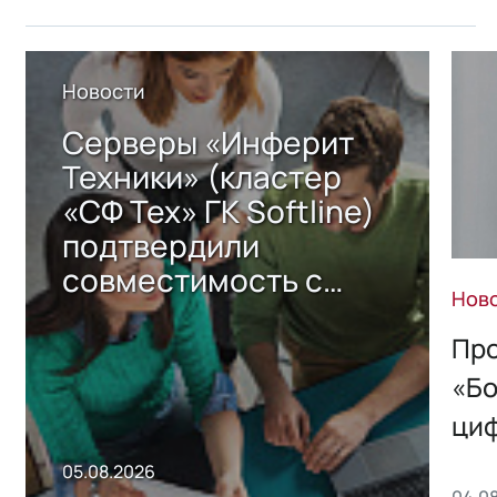
Новости
Серверы «Инферит
Техники» (кластер
«СФ Тех» ГК Softline)
подтвердили
совместимость с
Нов
решением Sharx
Storage 2.x для
Про
хранения данных
«Бо
ци
пр
05.08.2026