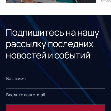
04.0
без
ном
«1С
Подпишитесь на нашу
рассылку последних
новостей и событий