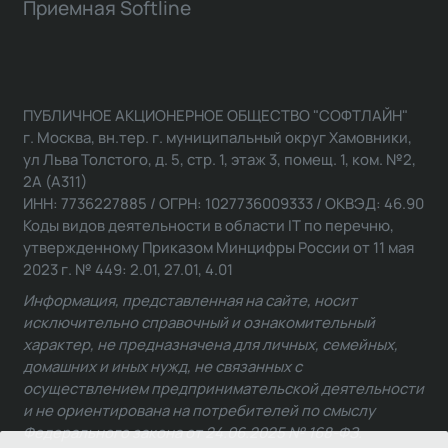
Приемная Softline
ПУБЛИЧНОЕ АКЦИОНЕРНОЕ ОБЩЕСТВО "СОФТЛАЙН"
г. Москва, вн.тер. г. муниципальный округ Хамовники,
ул Льва Толстого, д. 5, стр. 1, этаж 3, помещ. 1, ком. №2,
2А (А311)
ИНН: 7736227885 / ОГРН: 1027736009333 / ОКВЭД: 46.90
Коды видов деятельности в области IT по перечню,
утвержденному Приказом Минцифры России от 11 мая
2023 г. № 449: 2.01, 27.01, 4.01
Информация, представленная на сайте, носит
исключительно справочный и ознакомительный
характер, не предназначена для личных, семейных,
домашних и иных нужд, не связанных с
осуществлением предпринимательской деятельности
и не ориентирована на потребителей по смыслу
Федерального закона от 24.06.2025 № 168-ФЗ.