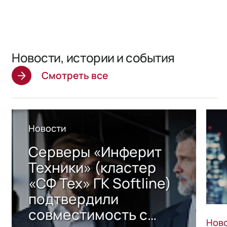
Новости, истории и события
Смотреть все
Новости
Серверы «Инферит
Техники» (кластер
«СФ Тех» ГК Softline)
подтвердили
совместимость с
Нов