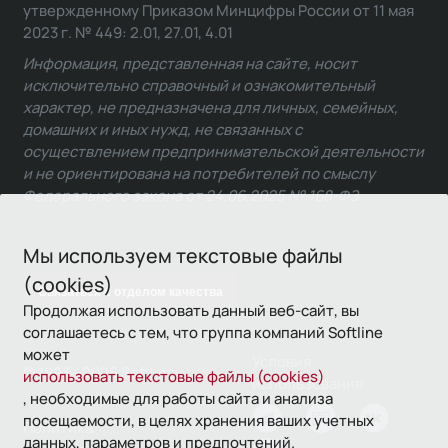
утвержденному Приказом Минцифры России от 11 мая
2023 г. № 449: 2.01, 27.01, 4.01
Информация, представленная на сайте, носит
исключительно справочный и ознакомительный
характер, не предназначена для личных, семейных,
домашних и иных нужд, не связанных с
осуществлением предпринимательской деятельности
и не ориентирована на потребителей по смыслу
Федерального закона от 24.06.2025 № 168-ФЗ.
Мы используем текстовые файлы
(cookies)
Связаться с отделом качества
Продолжая использовать данный веб-сайт, вы
соглашаетесь с тем, что группа компаний Softline
может
Условия
© 1993—2026 Softline
использовать текстовые файлы (cookies)
использования
, необходимые для работы сайта и анализа
посещаемости, в целях хранения ваших учетных
Политика
данных, параметров и предпочтений.