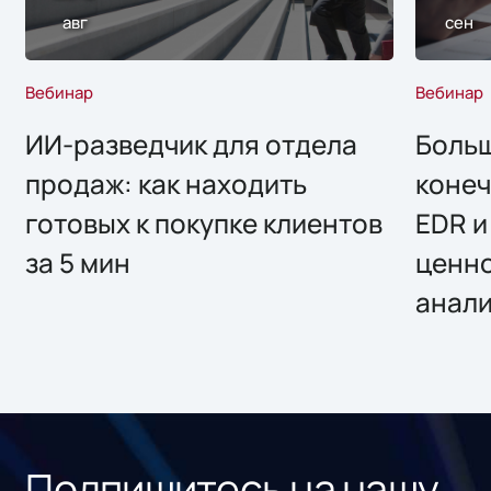
авг
сен
Вебинар
Вебинар
ИИ-разведчик для отдела
Больш
продаж: как находить
конеч
готовых к покупке клиентов
EDR и
за 5 мин
ценно
анал
Подпишитесь на нашу