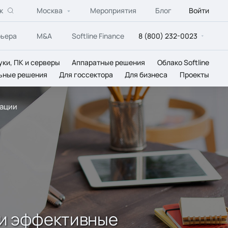
к
Москва
Мероприятия
Блог
Войти
рьера
M&A
Softline Finance
8 (800) 232-0023
уки, ПК и серверы
Аппаратные решения
Облако Softline
ьные решения
Для госсектора
Для бизнеса
Проекты
зации
 и эффективные