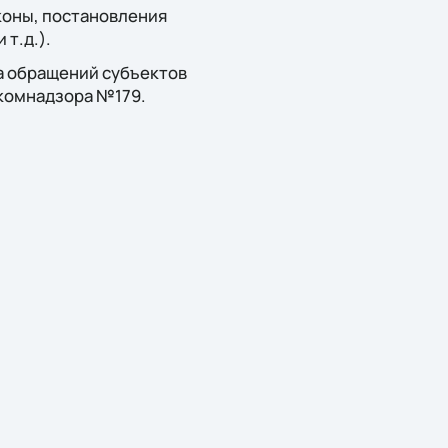
коны, постановления
т.д.).
а обращений субъектов
скомнадзора №179.