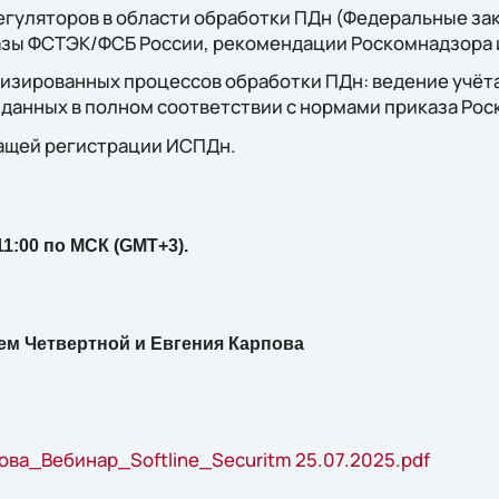
егуляторов в области обработки ПДн (Федеральные за
зы ФСТЭК/ФСБ России, рекомендации Роскомнадзора и 
изированных процессов обработки ПДн: ведение учёт
 данных в полном соответствии с нормами приказа Ро
ащей регистрации ИСПДн.
11:00 по МСК (GMT+3).
ем Четвертной и Евгения Карпова
а_Вебинар_Softline_Securitm 25.07.2025.pdf