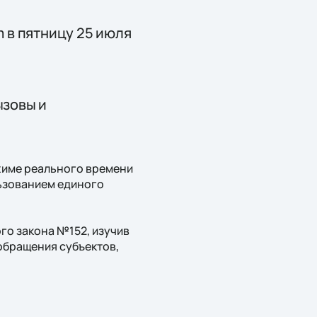
m в пятницу 25 июля
ызовы и
жиме реального времени
ьзованием единого
го закона №152, изучив
обращения субъектов,