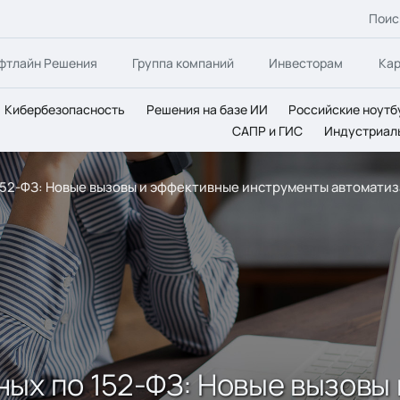
Поис
фтлайн Решения
Группа компаний
Инвесторам
Ка
Кибербезопасность
Решения на базе ИИ
Российские ноутб
САПР и ГИС
Индустриал
152-ФЗ: Новые вызовы и эффективные инструменты автомати
ых по 152-ФЗ: Новые вызовы