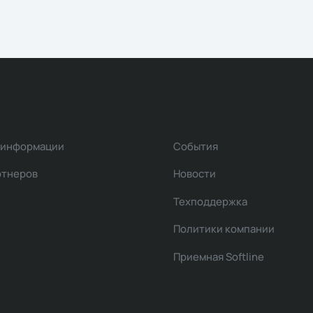
 информации
События
ртнеров
Новости
Техподдержка
Политики компании
Приемная Softline