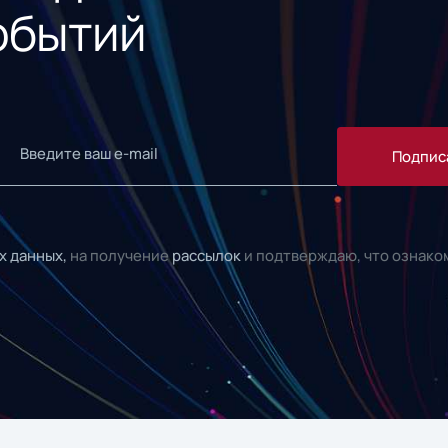
обытий
Подпис
х данных,
на получение
рассылок
и подтверждаю, что ознако