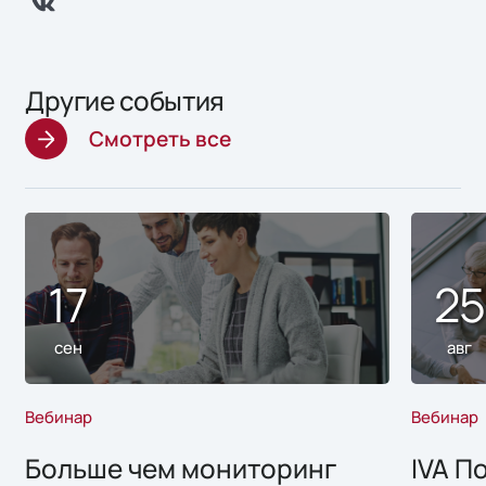
Другие события
Смотреть все
17
2
сен
авг
Вебинар
Вебинар
Больше чем мониторинг
IVA П