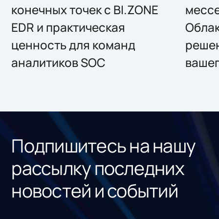
конечных точек с BI.ZONE
месс
EDR и практическая
Облак
ценность для команд
решен
аналитиков SOC
вашег
Подпишитесь на нашу
рассылку последних
новостей и событий