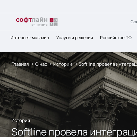
Со
Интернет-магазин
Услуги и решения
Российское ПО
Главная
О нас
Истории
Softline провела интегра
История
Softline провела интеграц