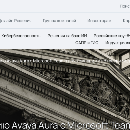
Поис
фтлайн Решения
Группа компаний
Инвесторам
Ка
Кибербезопасность
Решения на базе ИИ
Российские ноутб
САПР и ГИС
Индустриал
цию Avaya Aura с Microsoft Teams для компании из отрасли 
ию Avaya Aura с Microsoft Te