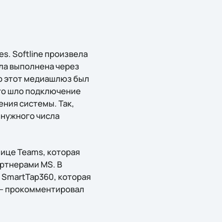
s. Softline произвела
ла выполнена через
о этот медиашлюз был
его шло подключение
ния системы. Так,
 нужного числа
ице Teams, которая
ртнерами MS. В
 SmartTap360, которая
 — прокомментировал