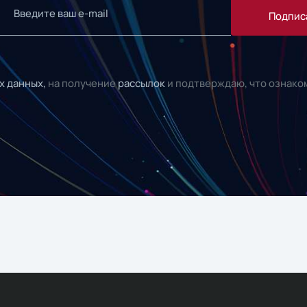
Подпис
х данных,
на получение
рассылок
и подтверждаю, что ознако