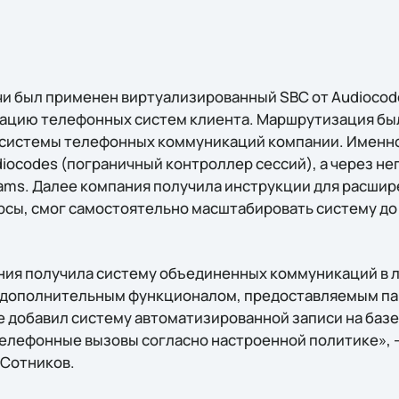
чи был применен виртуализированный SBC от Audiocode
зацию телефонных систем клиента. Маршрутизация бы
з системы телефонных коммуникаций компании. Именн
diocodes (пограничный контроллер сессий), а через н
ams. Далее компания получила инструкции для расшире
урсы, смог самостоятельно масштабировать систему до
ния получила систему объединенных коммуникаций в л
 дополнительным функционалом, предоставляемым па
е добавил систему автоматизированной записи на базе
телефонные вызовы согласно настроенной политике»,
 Сотников.