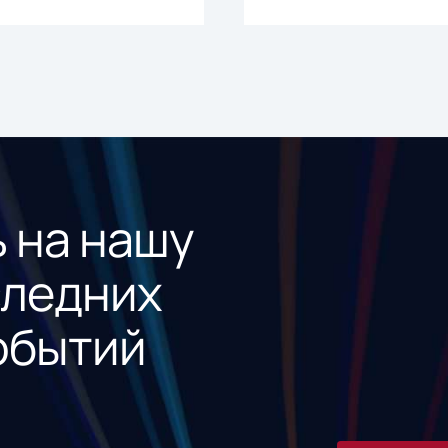
 на нашу
следних
обытий