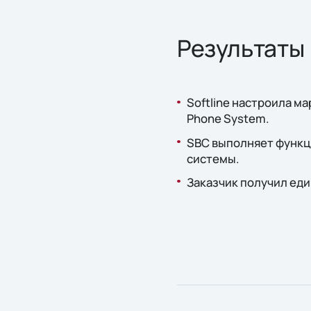
Результаты
Softline настроила м
Phone System.
SBC выполняет функц
системы.
Заказчик получил ед