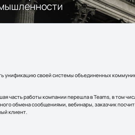
омышленности
ь унификацию своей системы объединенных коммуник
ьшая часть работы компании перешла в Teams, в том ч
нного обмена сообщениями, вебинары, заказчик посчи
мый клиент.