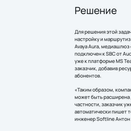
Решение
Для решения этой зада
настройку и маршрути
Avaya Aura, медиашлю
подключен к SBC от Au
уже к платформе MS Te
заказчик, добавив рес
абонентов.
«Таким образом, компа
может быть расширена
частности, заказчик уж
автоматически пишет 
инженер Softline Антон