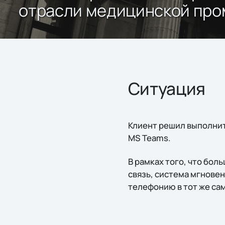
отрасли медицинской пр
Ситуация
Клиент решил выполнит
MS Teams.
В рамках того, что бол
связь, система мгнове
телефонию в тот же са