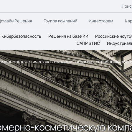
Поис
фтлайн Решения
Группа компаний
Инвесторам
Ка
Кибербезопасность
Решения на базе ИИ
Российские ноутб
САПР и ГИС
Индустриал
рфюмерно-косметическую компанию «Аромат» серверным обо
фюмерно-косметическую ком