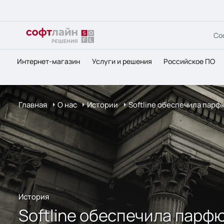
Со
Интернет-магазин
Услуги и решения
Российское ПО
Главная
О нас
Истории
Softline обеспечила па
История
Softline обеспечила пар