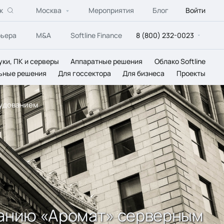
к
Москва
Мероприятия
Блог
Войти
рьера
M&A
Softline Finance
8 (800) 232-0023
уки, ПК и серверы
Аппаратные решения
Облако Softline
ьные решения
Для госсектора
Для бизнеса
Проекты
рудованием
панию «Аромат» серверным