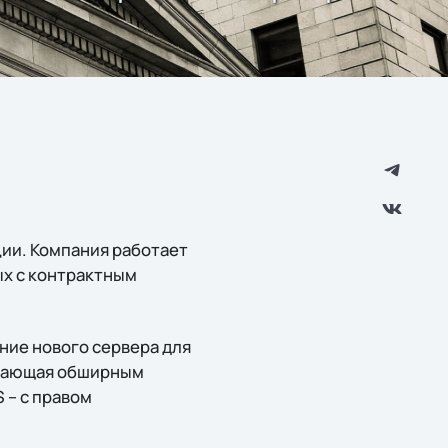
ии. Компания работает
ных с контрактным
ние нового сервера для
ладающая обширным
 – с правом