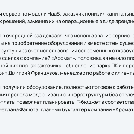
я сервер по модели HaaS, заказчик понизил капитальн
 решений, заменив их на операционные в виде арендн
 в очередной раз доказал, что использование сервисн
ы на приобретение оборудования и вместе с тем суще
труктуры за счет использования современных отказоу
ая сделка с компанией «Аромат», положившая начало п
ьнейших планах заказчика – обновление парка ПК и пе
орит Дмитрий Французов, менеджер по работе с клиента
 получили оборудование, полностью готовое к работе.
ния провела модернизацию инфраструктуры без отвл
 оплаты позволяет планировать IT-бюджет в соответст
Светлана Фалюта, главный бухгалтер компании «Аромат