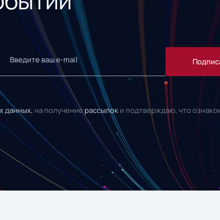
обытий
Подпис
х данных,
на получение
рассылок
и подтверждаю, что ознако