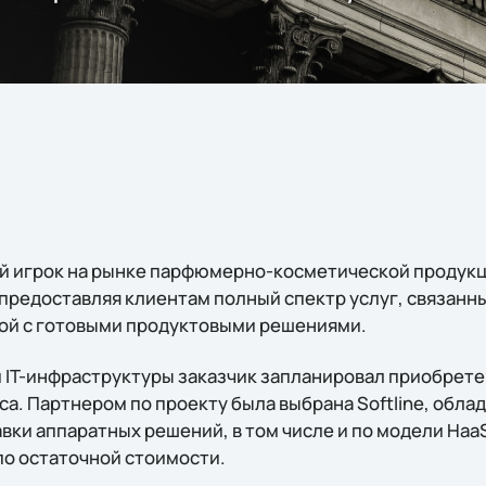
й игрок на рынке парфюмерно-косметической продукц
e, предоставляя клиентам полный спектр услуг, связан
ой с готовыми продуктовыми решениями.
 IT-инфраструктуры заказчик запланировал приобрете
иса. Партнером по проекту была выбрана Softline, об
вки аппаратных решений, в том числе и по модели HaaS
о остаточной стоимости.