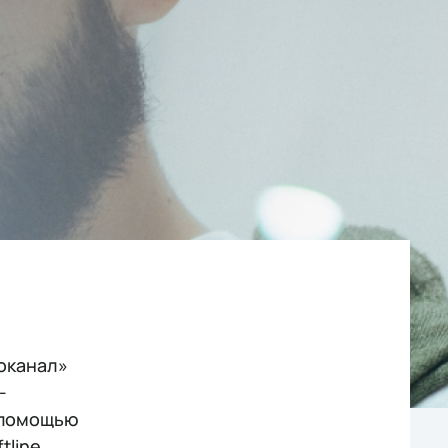
оканал»
-
 помощью
tline