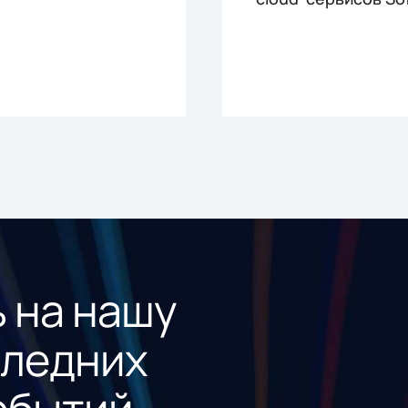
 на нашу
следних