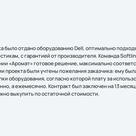
а было отдано оборудованию Dell, оптимально подход
тикам, с гарантией от производителя. Команда Softlin
нии «Аромат» готовое решение, максимально соотве
ии проекта были учтены пожелания заказчика: ему бы
пки оборудования, согласно которой плату за использ
но, а ежемесячно. Контракт был заключен на 13 месяц
жно выкупить по остаточной стоимости.