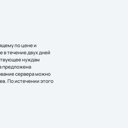
ящему по цене и
e в течение двух дней
тствующее нуждам
ла предложена
ование сервера можно
ев. По истечении этого