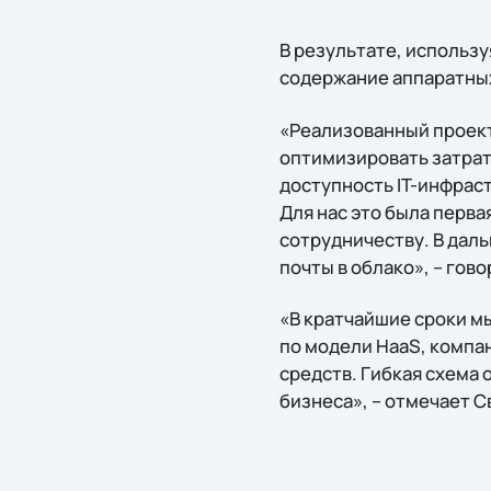
В результате, использу
содержание аппаратных
«Реализованный проект
оптимизировать затрат
доступность IT-инфрас
Для нас это была перв
сотрудничеству. В дал
почты в облако», – гов
«В кратчайшие сроки мы
по модели HaaS, компа
средств. Гибкая схема
бизнеса», – отмечает 