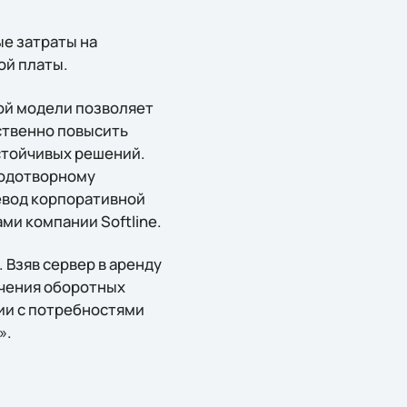
ые затраты на
ой платы.
ой модели позволяет
ственно повысить
стойчивых решений.
лодотворному
ревод корпоративной
ми компании Softline.
 Взяв сервер в аренду
ечения оборотных
вии с потребностями
».