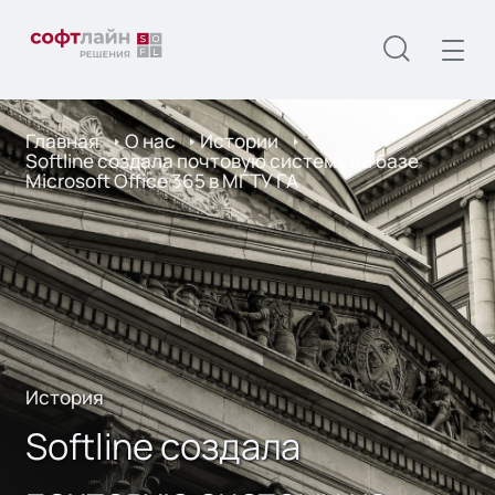
Главная
О нас
Истории
Softline создала почтовую систему на базе
Microsoft Office 365 в МГТУ ГА
История
Softline создала