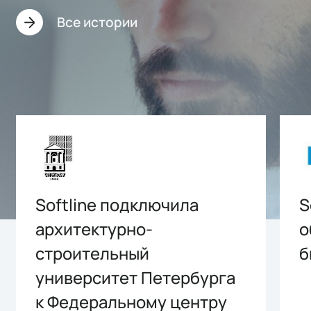
Все истории
Softline подключила
S
архитектурно-
о
строительный
б
университет Петербурга
к Федеральному центру