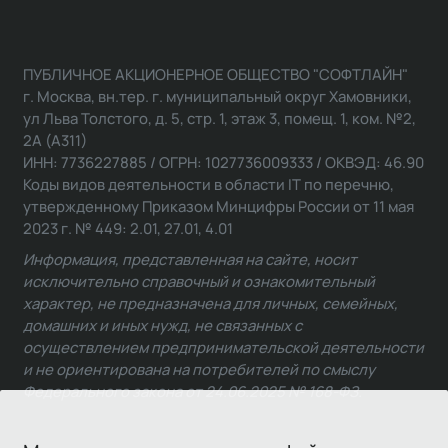
ПУБЛИЧНОЕ АКЦИОНЕРНОЕ ОБЩЕСТВО "СОФТЛАЙН"
г. Москва, вн.тер. г. муниципальный округ Хамовники,
ул Льва Толстого, д. 5, стр. 1, этаж 3, помещ. 1, ком. №2,
2А (А311)
ИНН: 7736227885 / ОГРН: 1027736009333 / ОКВЭД: 46.90
Коды видов деятельности в области IT по перечню,
утвержденному Приказом Минцифры России от 11 мая
2023 г. № 449: 2.01, 27.01, 4.01
Информация, представленная на сайте, носит
исключительно справочный и ознакомительный
характер, не предназначена для личных, семейных,
домашних и иных нужд, не связанных с
осуществлением предпринимательской деятельности
и не ориентирована на потребителей по смыслу
Федерального закона от 24.06.2025 № 168-ФЗ.