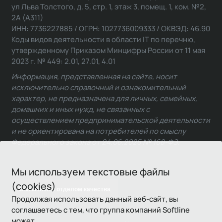
ул Льва Толстого, д. 5, стр. 1, этаж 3, помещ. 1, ком. №2,
2А (А311)
ИНН: 7736227885 / ОГРН: 1027736009333 / ОКВЭД: 46.90
Коды видов деятельности в области IT по перечню,
утвержденному Приказом Минцифры России от 11 мая
2023 г. № 449: 2.01, 27.01, 4.01
Информация, представленная на сайте, носит
исключительно справочный и ознакомительный
характер, не предназначена для личных, семейных,
домашних и иных нужд, не связанных с
осуществлением предпринимательской деятельности
и не ориентирована на потребителей по смыслу
Федерального закона от 24.06.2025 № 168-ФЗ.
Мы используем текстовые файлы
(cookies)
Связаться с отделом качества
Продолжая использовать данный веб-сайт, вы
соглашаетесь с тем, что группа компаний Softline
может