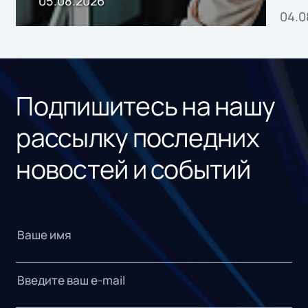
05.08.2026
04.0
без
ном
«1С
Подпишитесь на нашу
рассылку последних
новостей и событий