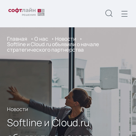
Главная
О нас
Новости
Softline и Cloud.ru объявили о начале
стратегического партнерства
Новости
Softline и Cloud.ru