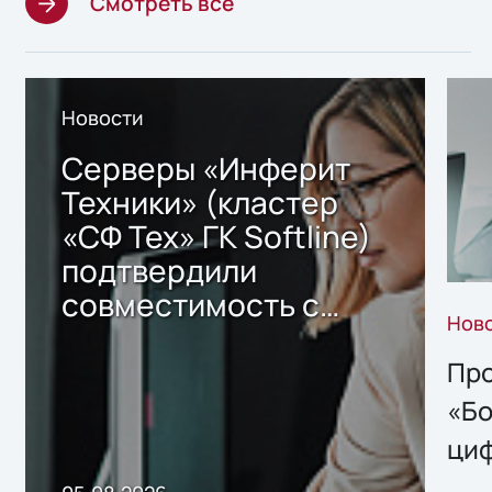
Смотреть все
Новости
Серверы «Инферит
Техники» (кластер
«СФ Тех» ГК Softline)
подтвердили
совместимость с
Нов
решением Sharx
Storage 2.x для
Про
хранения данных
«Бо
ци
пр