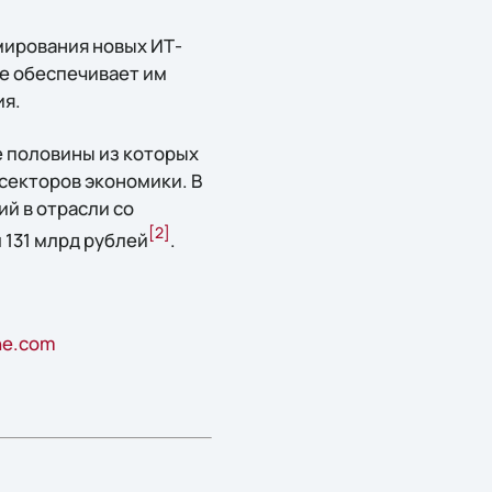
мирования новых ИТ-
ne обеспечивает им
ия.
е половины из которых
 секторов экономики. В
ий в отрасли со
[2
]
л 131 млрд рублей
.
ne.com