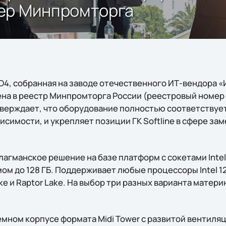
ер Минпромторга
 D4, собранная на заводе отечественного ИТ-вендора 
есена в реестр Минпромторга России (реестровый номе
верждает, что оборудование полностью соответствуе
исимости, и укрепляет позиции ГК Softline в сфере з
лагманское решение на базе платформ с сокетами Intel
ом до 128 ГБ. Поддерживает любые процессоры Intel 1
ke и Raptor Lake. На выбор три разных варианта матери
емном корпусе формата Midi Tower с развитой вентиля