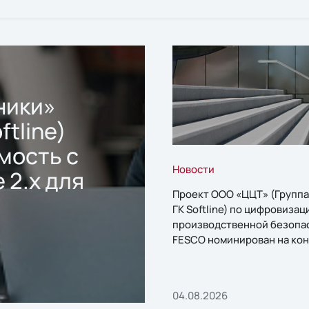
ники»
ftline)
мость с
Новости
 2.x для
Проект ООО «ЦЦТ» (Группа
ГК Softline) по цифровизац
производственной безопа
FESCO номинирован на кон
«1С:Проект года»
04.08.2026