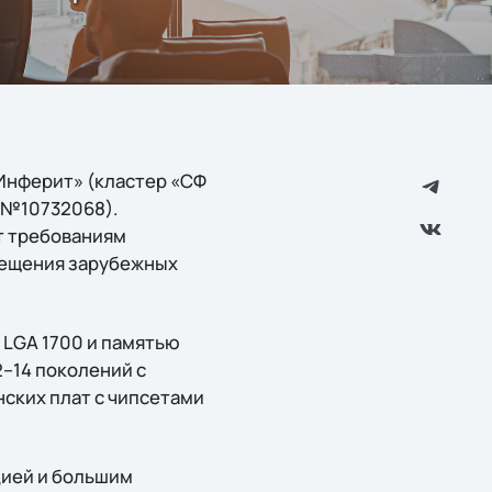
«Инферит» (кластер «СФ
р №10732068).
т требованиям
амещения зарубежных
 LGA 1700 и памятью
2–14 поколений с
нских плат с чипсетами
цией и большим