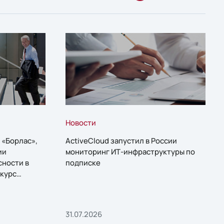
Новости
 «Борлас»,
ActiveCloud запустил в России
ии
мониторинг ИТ-инфраструктуры по
сности в
подписке
курс
31.07.2026