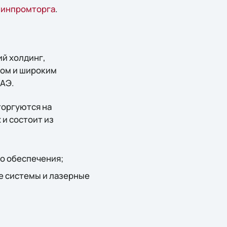
 Минпромторга
.
ий холдинг,
том и широким
ОАЭ.
торгуются на
 и состоит из
о обеспечения;
е системы и лазерные