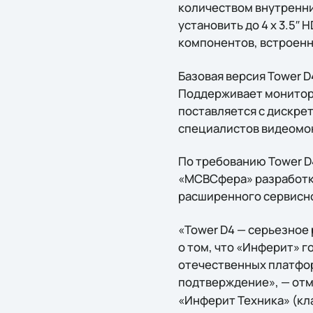
количеством внутренни
установить до 4 x 3.5″
компонентов, встроенный
Базовая версия Tower D
Поддерживает мониторы
поставляется с дискрет
специалистов видеомон
По требованию Tower 
«МСВСфера» разработки 
расширенного сервисно
«Tower D4 — серьезное
о том, что «Инферит» 
отечественных платфор
подтверждение», — от
«Инферит Техника» (клас