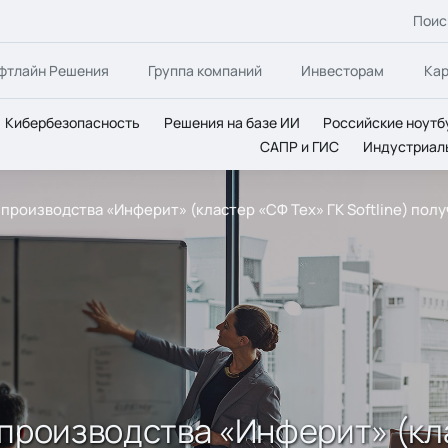
Поис
фтлайн Решения
Группа компаний
Инвесторам
Ка
Кибербезопасность
Решения на базе ИИ
Российские ноутб
САПР и ГИС
Индустриал
 производства «Инферит» (кластер «СФ Тех» ГК Softline) по
производства «Инферит» (клас