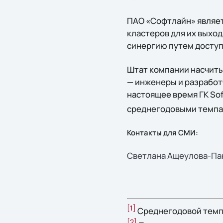
ПАО «Софтлайн» являет
кластеров для их выход
синергию путем доступа
Штат компании насчиты
— инженеры и разработч
настоящее время ГК Sof
среднегодовыми темпа
Контакты для СМИ:
Светлана Ащеулова-Панк
[1]
Среднегодовой темп 
[2]