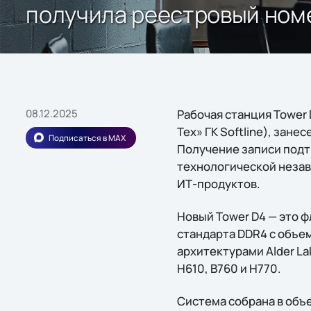
получила реестровый ном
08.12.2025
Рабочая станция Tower
Тех» ГК Softline), зан
Подписаться в MAX
Получение записи подт
технологической незав
ИТ-продуктов.
Новый Tower D4 — это ф
стандарта DDR4 с объем
архитектурами Alder La
H610, B760 и H770.
Система собрана в объ