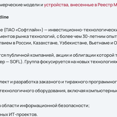
мерческие модели и
устройства, внесенные в Реестр
line
ine (ПАО «Софтлайн») — инвестиционно-технологическ
ментов рынка технологий, c более чем 30-летним опы
вием в России, Казахстане, Узбекистане, Вьетнаме и 
ся публичной компанией, акции и облигации которой 
р — SOFL). Группа фокусируется на новых технологиях
ект и разработка заказного и тиражного программног
технологичного оборудования, включая компьютерны
в области информационной безопасности;
ных ИТ-проектов.