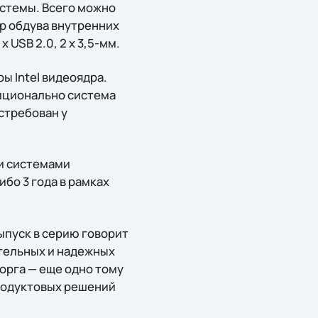
истемы. Всего можно
ер обдува внутренних
 USB 2.0, 2 x 3,5-мм.
ы Intel видеоядра.
Опционально система
остребован у
и системами
бо 3 года в рамках
ыпуск в серию говорит
ительных и надежных
орга — еще одно тому
родуктовых решений