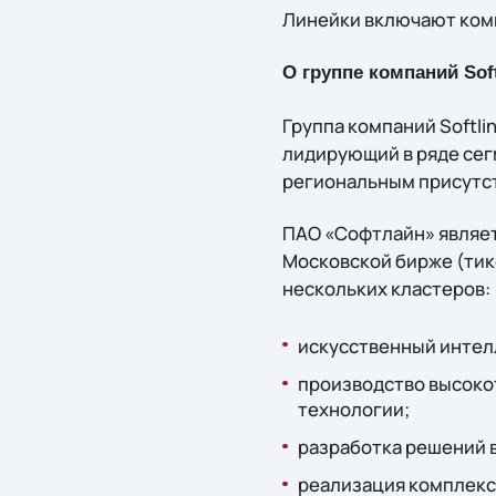
Линейки включают ком
О группе компаний Soft
Группа компаний Softl
лидирующий в ряде сег
региональным присутст
ПАО «Софтлайн» являет
Московской бирже (тике
нескольких кластеров:
искусственный интелл
производство высоко
технологии;
разработка решений 
реализация комплекс