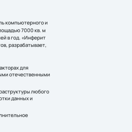
ль компьютерного и
лощадью 7000 кв. м
ей в год. «Инферит
ов, разрабатывает,
акторах для
ными отечественными
раструктуры любого
отки данных и
олнительное