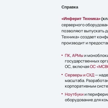
Справка
«Инферит Техника»
(кл
серверного оборудован
позволяют выпускать д
Техника» создает конф
производит и предоста
ПК
,
АРМы
и моноблоки
государственных орг
ОС, включая
ОС «МСВ
Серверы и СХД
— наде
масштаба. Разработа
корпоративным систе
Ноутбуки
и периферий
оборудование для ко