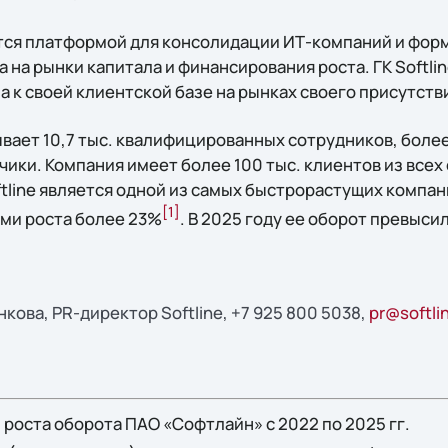
ся платформой для консолидации ИТ-компаний и фор
а на рынки капитала и финансирования роста. ГК Softli
 к своей клиентской базе на рынках своего присутств
вает 10,7 тыс. квалифицированных сотрудников, боле
ики. Компания имеет более 100 тыс. клиентов из всех
tline является одной из самых быстрорастущих компан
[1]
ми роста более 23%
. В 2025 году ее оборот превыси
ова, PR-директор Softline, +7 925 800 5038,
pr@softli
роста оборота ПАО «Софтлайн» с 2022 по 2025 гг.