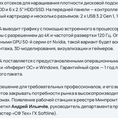
х отсеков для наращивания плотности дисковой подс
 HDD и 6 x 2.5″ HDD/SSD. На передней панели — контролл
 картридер и несколько разъемов: 2 x USB 3.2 Gen 1, 1 x
4 выводит графику с помощью встроенного в процессор
 с разрешением до 4K и частотой развертки 120 Гц. 
ными GPU 50-й серии от Nvidia, такой вариант будет в
тажа, 3D-моделирования, визуализации и геймеров.
D4 поставляется с предустановленными операционным
«Инферит ОС» и Windows. Гарантийный срок — 1 год ли
го пакета.
 решение для требовательных профессионалов, и его в
готов закрывать потребности рынка в высокопроизвод
мах. Появление рабочей станции в реестре Минпромт
метил
, руководитель департамента п
Андрей Ильичёв
тер «СФ Тех» ГК Softline).