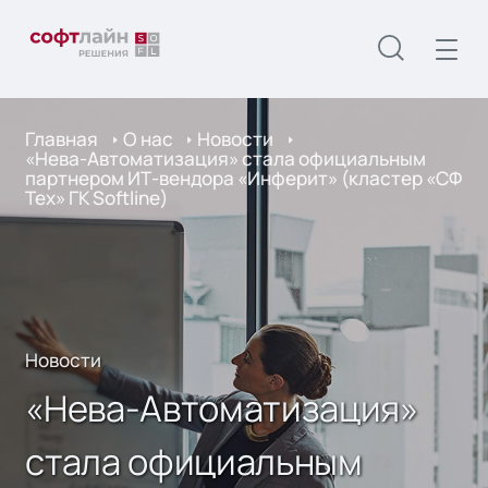
Главная
О нас
Новости
«Нева-Автоматизация» стала официальным
партнером ИТ-вендора «Инферит» (кластер «СФ
Тех» ГК Softline)
Новости
«Нева-Автоматизация»
стала официальным