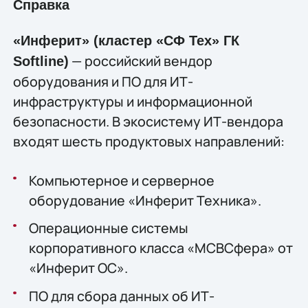
Справка
«Инферит» (кластер «СФ Тех» ГК
— российский вендор
Softline)
оборудования и ПО для ИТ-
инфраструктуры и информационной
безопасности. В экосистему ИТ-вендора
входят шесть продуктовых направлений:
Компьютерное и серверное
оборудование «Инферит Техника».
Операционные системы
корпоративного класса «МСВСфера» от
«Инферит ОС».
ПО для сбора данных об ИТ-