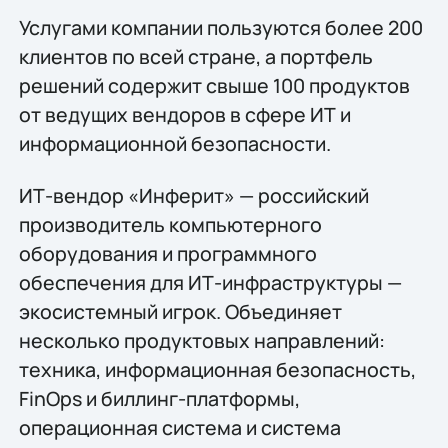
Услугами компании пользуются более 200
клиентов по всей стране, а портфель
решений содержит свыше 100 продуктов
от ведущих вендоров в сфере ИТ и
информационной безопасности.
ИТ-вендор «Инферит» — российский
производитель компьютерного
оборудования и программного
обеспечения для ИТ-инфраструктуры —
экосистемный игрок. Объединяет
несколько продуктовых направлений:
техника, информационная безопасность,
FinOps и биллинг-платформы,
операционная система и система