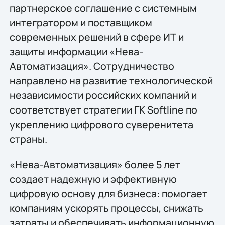
партнерское соглашение с системным
интегратором и поставщиком
современных решений в сфере ИТ и
защиты информации «Нева-
Автоматизация». Сотрудничество
направлено на развитие технологической
независимости российских компаний и
соответствует стратегии ГК Softline по
укреплению цифрового суверенитета
страны.
«Нева-Автоматизация» более 5 лет
создает надежную и эффективную
цифровую основу для бизнеса: помогает
компаниям ускорять процессы, снижать
затраты и обеспечивать информационную