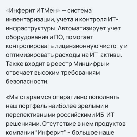
«Инферит ИТМен» — система
инвентаризации, учета и контроля ИТ-
инфраструктуры. Автоматизирует учет
оборудования и ПО, помогает
контролировать лицензионную чистоту и
оптимизировать расходы на ИТ-активы.
Также входит в реестр Минцифры и
отвечает высоким требованиям
безопасности.
«Мы стараемся оперативно пополнять
наш портфель наиболее зрелыми и
перспективными российскими ИБ-ИТ
решениями. Отсутствие в нем продуктов
компании “Инферит” – большое наше