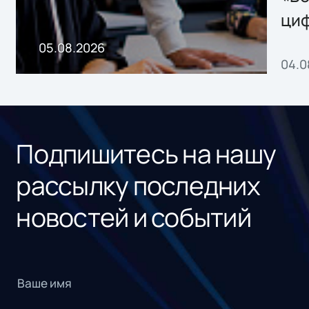
ци
пр
05.08.2026
04.0
без
ном
«1С
Подпишитесь на нашу
рассылку последних
новостей и событий