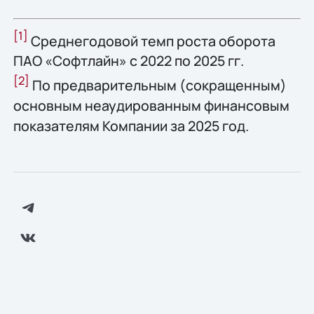
[1]
Среднегодовой темп роста оборота
ПАО «Софтлайн» с 2022 по 2025 гг.
[2]
По предварительным (сокращенным)
основным неаудированным финансовым
показателям Компании за 2025 год.