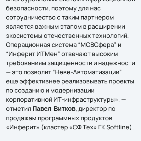
безопасности, поэтому для нас
сотрудничество с таким партнером
является важным этапом в расширении
экосистемы отечественных технологий.
Операционная система “МСВСфера” и
“Инферит ИТМен” отвечают высоким
требованиям защищенности и надежности
— это позволит “Неве-Автоматизации”
еще эффективнее реализовывать проекты
по созданию и модернизации
корпоративной ИТ-инфраструктуры», —
отметил
, директор по
Павел Витков
продажам программных продуктов
«Инферит» (кластер «СФ Тех» ГК Softline).