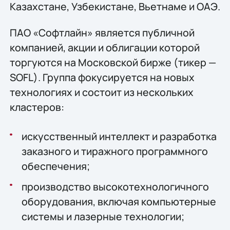
Казахстане, Узбекистане, Вьетнаме и ОАЭ.
ПАО «Софтлайн» является публичной
компанией, акции и облигации которой
торгуются на Московской бирже (тикер —
SOFL). Группа фокусируется на новых
технологиях и состоит из нескольких
кластеров:
искусственный интеллект и разработка
заказного и тиражного программного
обеспечения;
производство высокотехнологичного
оборудования, включая компьютерные
системы и лазерные технологии;