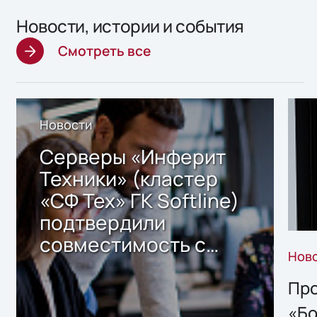
Новости, истории и события
Смотреть все
Новости
Серверы «Инферит
Техники» (кластер
«СФ Тех» ГК Softline)
подтвердили
совместимость с
Нов
решением Sharx
Storage 2.x для
Про
хранения данных
«Бо