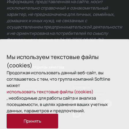
Информация, представленная на сайте, носит
исключительно справочный и ознакомительный
характер, не предназначена для личных, семейных,
домашних и иных нужд, не связанных с
осуществлением предпринимательской деятельности
и не ориентирована на потребителей по смыслу
Федерального закона от 24.06.2025 № 168-ФЗ.
Мы используем текстовые файлы
(cookies)
Связаться с отделом качества
Продолжая использовать данный веб-сайт, вы
соглашаетесь с тем, что группа компаний Softline
может
Условия
© 1993—2026 Softline
использовать текстовые файлы (cookies)
использования
, необходимые для работы сайта и анализа
посещаемости, в целях хранения ваших учетных
Политика
данных, параметров и предпочтений.
конфиденциальности
Принять
16+